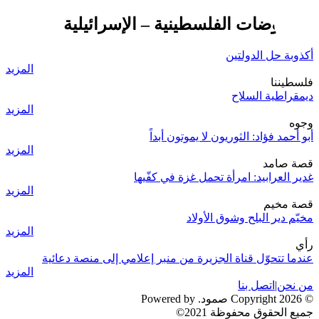
المفاوضات الفلسطينية – الإسرائيلية
أكذوبة حل الدولتين
المزيد
فلسطيننا
ديمقراطية السلاح
المزيد
وجوه
أبو أحمد فؤاد: الثوريون لا يموتون أبداً
المزيد
قصة صامد
غدير العرابيد: امرأة تحمل غزة في كفّيها
المزيد
قصة مخيم
مخيّم دير البلح وشوق الأولاد
المزيد
رأي
عندما تتحوّل قناة الجزيرة من منبر إعلامي إلى منصة دعائية
المزيد
من نحن
|
اتصل بنا
© 2026 Copyright صمود. Powered by
جميع الحقوق محفوظة 2021©