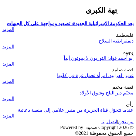
المواجهة الكبرى
بعد الحكومة الإسرائيلية الجديدة: تصعيد ومواجهة على كل الجبهات
المزيد
فلسطيننا
ديمقراطية السلاح
المزيد
وجوه
أبو أحمد فؤاد: الثوريون لا يموتون أبداً
المزيد
قصة صامد
غدير العرابيد: امرأة تحمل غزة في كفّيها
المزيد
قصة مخيم
مخيّم دير البلح وشوق الأولاد
المزيد
رأي
عندما تتحوّل قناة الجزيرة من منبر إعلامي إلى منصة دعائية
المزيد
من نحن
|
اتصل بنا
© 2026 Copyright صمود. Powered by
جميع الحقوق محفوظة 2021©