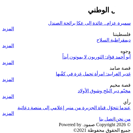
النضال الوطني
سميرة عزام.. عائدة إلى عكا برائحة الصندل
المزيد
فلسطيننا
ديمقراطية السلاح
المزيد
وجوه
أبو أحمد فؤاد: الثوريون لا يموتون أبداً
المزيد
قصة صامد
غدير العرابيد: امرأة تحمل غزة في كفّيها
المزيد
قصة مخيم
مخيّم دير البلح وشوق الأولاد
المزيد
رأي
عندما تتحوّل قناة الجزيرة من منبر إعلامي إلى منصة دعائية
المزيد
من نحن
|
اتصل بنا
© 2026 Copyright صمود. Powered by
جميع الحقوق محفوظة 2021©