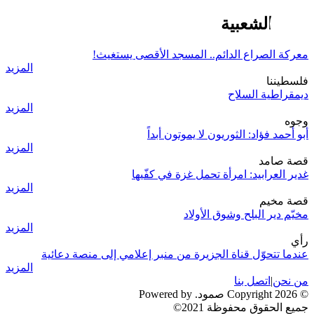
الهبة الشعبية
معركة الصراع الدائم.. المسجد الأقصى يستغيث!
المزيد
فلسطيننا
ديمقراطية السلاح
المزيد
وجوه
أبو أحمد فؤاد: الثوريون لا يموتون أبداً
المزيد
قصة صامد
غدير العرابيد: امرأة تحمل غزة في كفّيها
المزيد
قصة مخيم
مخيّم دير البلح وشوق الأولاد
المزيد
رأي
عندما تتحوّل قناة الجزيرة من منبر إعلامي إلى منصة دعائية
المزيد
من نحن
|
اتصل بنا
© 2026 Copyright صمود. Powered by
جميع الحقوق محفوظة 2021©