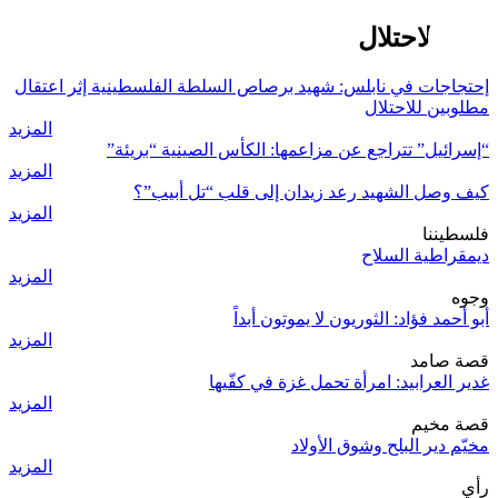
امن الاحتلال
إحتجاجات في نابلس: شهيد برصاص السلطة الفلسطينية إثر اعتقال
مطلوبين للاحتلال
المزيد
“إسرائيل” تتراجع عن مزاعمها: الكأس الصينية “بريئة”
المزيد
كيف وصل الشهيد رعد زيدان إلى قلب “تل أبيب”؟
المزيد
فلسطيننا
ديمقراطية السلاح
المزيد
وجوه
أبو أحمد فؤاد: الثوريون لا يموتون أبداً
المزيد
قصة صامد
غدير العرابيد: امرأة تحمل غزة في كفّيها
المزيد
قصة مخيم
مخيّم دير البلح وشوق الأولاد
المزيد
رأي