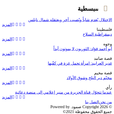
بلدة سبسطية
الاحتلال يُعدم شاباً ويُصيب آخر ويعتقله شمال نابلس
المزيد
فلسطيننا
ديمقراطية السلاح
المزيد
وجوه
أبو أحمد فؤاد: الثوريون لا يموتون أبداً
المزيد
قصة صامد
غدير العرابيد: امرأة تحمل غزة في كفّيها
المزيد
قصة مخيم
مخيّم دير البلح وشوق الأولاد
المزيد
رأي
عندما تتحوّل قناة الجزيرة من منبر إعلامي إلى منصة دعائية
المزيد
من نحن
|
اتصل بنا
© 2026 Copyright صمود. Powered by
جميع الحقوق محفوظة 2021©