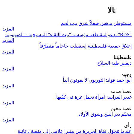
بيت جالا
مستوطن يدهس طفلاً شرق بيت لحم
المزيد
“BDS” تدعو لمقاطعة مؤسسة “بيت اللقاء” المسيحية – الصهيونية
المزيد
إغلاق جمعية فلسطينية إستقبلت حاخاماً متطرّفاً
المزيد
فلسطيننا
ديمقراطية السلاح
المزيد
وجوه
أبو أحمد فؤاد: الثوريون لا يموتون أبداً
المزيد
قصة صامد
غدير العرابيد: امرأة تحمل غزة في كفّيها
المزيد
قصة مخيم
مخيّم دير البلح وشوق الأولاد
المزيد
رأي
عندما تتحوّل قناة الجزيرة من منبر إعلامي إلى منصة دعائية