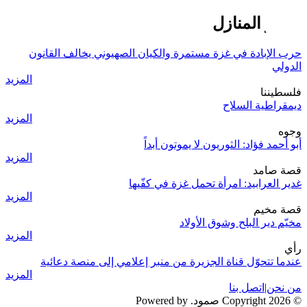
تدمير المنازل
حرب الإبادة في غزة مستمرة والكيان الصهيوني يخالف القانون
الدولي
المزيد
فلسطيننا
ديمقراطية السلاح
المزيد
وجوه
أبو أحمد فؤاد: الثوريون لا يموتون أبداً
المزيد
قصة صامد
غدير العرابيد: امرأة تحمل غزة في كفّيها
المزيد
قصة مخيم
مخيّم دير البلح وشوق الأولاد
المزيد
رأي
عندما تتحوّل قناة الجزيرة من منبر إعلامي إلى منصة دعائية
المزيد
من نحن
|
اتصل بنا
© 2026 Copyright صمود. Powered by