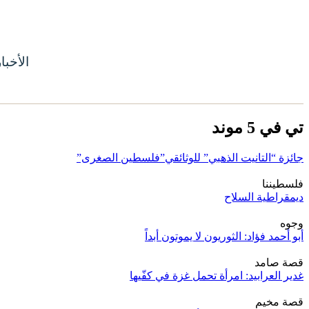
الأخبا
تي في 5 موند
جائزة “التانيت الذهبي” للوثائقي”فلسطين الصغرى”
فلسطيننا
ديمقراطية السلاح
وجوه
أبو أحمد فؤاد: الثوريون لا يموتون أبداً
قصة صامد
غدير العرابيد: امرأة تحمل غزة في كفّيها
قصة مخيم