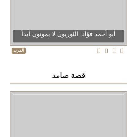
أبو أحمد فؤاد: الثوريون لا يموتون أبداً
المزيد
قصة صامد