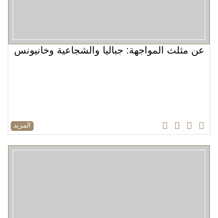
عن مثلث المواجهة: جباليا والشجاعية وخانيونس
المزيد