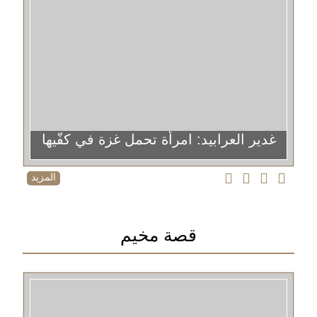
غدير العرابيد: امرأة تحمل غزة في كفّيها
المزيد
قصة مخيم