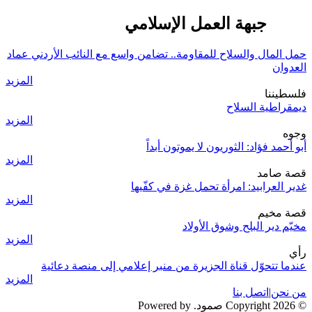
حزب جبهة العمل الإسلامي
حمل المال والسلاح للمقاومة.. تضامن واسع مع النائب الأردني عماد
العدوان
المزيد
فلسطيننا
ديمقراطية السلاح
المزيد
وجوه
أبو أحمد فؤاد: الثوريون لا يموتون أبداً
المزيد
قصة صامد
غدير العرابيد: امرأة تحمل غزة في كفّيها
المزيد
قصة مخيم
مخيّم دير البلح وشوق الأولاد
المزيد
رأي
عندما تتحوّل قناة الجزيرة من منبر إعلامي إلى منصة دعائية
المزيد
من نحن
|
اتصل بنا
© 2026 Copyright صمود. Powered by