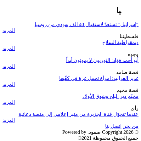
رووسيا
“إسرائيل” تستعدّ لاستقبال 40 الف يهودي من روسيا
المزيد
فلسطيننا
ديمقراطية السلاح
المزيد
وجوه
أبو أحمد فؤاد: الثوريون لا يموتون أبداً
المزيد
قصة صامد
غدير العرابيد: امرأة تحمل غزة في كفّيها
المزيد
قصة مخيم
مخيّم دير البلح وشوق الأولاد
المزيد
رأي
عندما تتحوّل قناة الجزيرة من منبر إعلامي إلى منصة دعائية
المزيد
من نحن
|
اتصل بنا
© 2026 Copyright صمود. Powered by
جميع الحقوق محفوظة 2021©