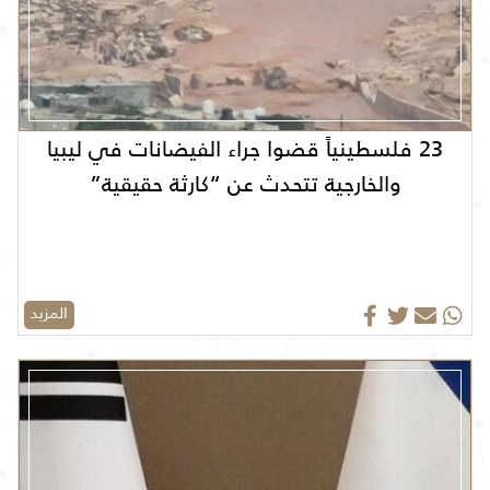
23 فلسطينياً قضوا جراء الفيضانات في ليبيا
والخارجية تتحدث عن “كارثة حقيقية”
المزيد