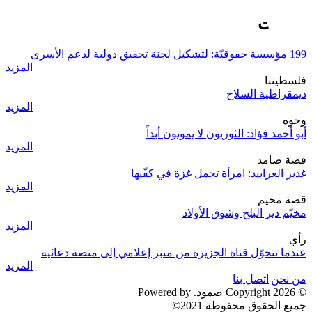
شبكات
199 مؤسسة حقوقيّة: لتشكيل لجنة تحقيق دولية لدعم الأسرى
المزيد
فلسطيننا
ديمقراطية السلاح
المزيد
وجوه
أبو أحمد فؤاد: الثوريون لا يموتون أبداً
المزيد
قصة صامد
غدير العرابيد: امرأة تحمل غزة في كفّيها
المزيد
قصة مخيم
مخيّم دير البلح وشوق الأولاد
المزيد
رأي
عندما تتحوّل قناة الجزيرة من منبر إعلامي إلى منصة دعائية
المزيد
من نحن
|
اتصل بنا
© 2026 Copyright صمود. Powered by
جميع الحقوق محفوظة 2021©