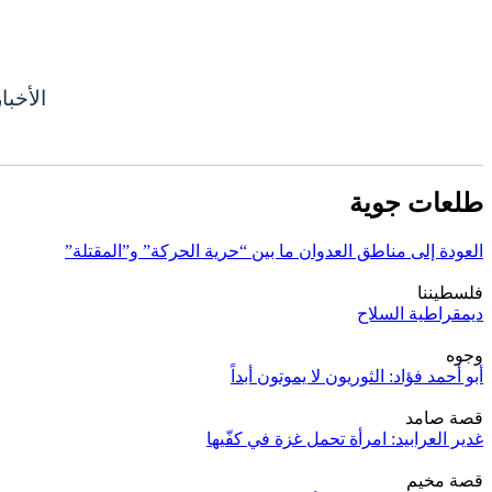
الأخبا
طلعات جوية
العودة إلى مناطق العدوان ما بين “حرية الحركة” و”المقتلة”
فلسطيننا
ديمقراطية السلاح
وجوه
أبو أحمد فؤاد: الثوريون لا يموتون أبداً
قصة صامد
غدير العرابيد: امرأة تحمل غزة في كفّيها
قصة مخيم