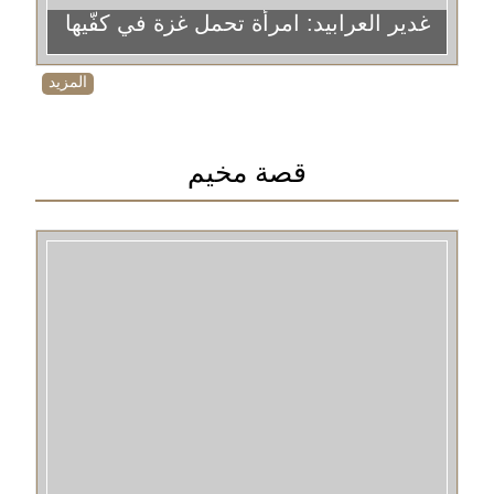
غدير العرابيد: امرأة تحمل غزة في كفّيها
المزيد
قصة مخيم