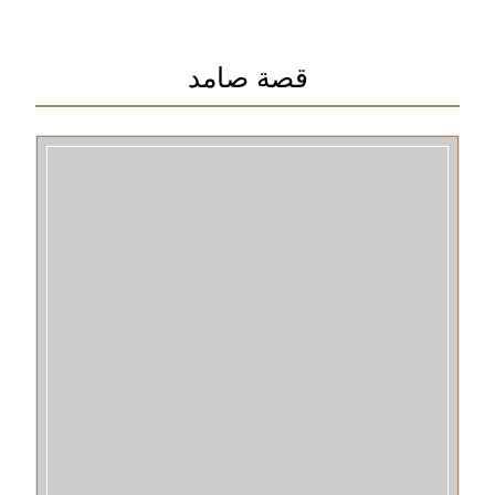
قصة صامد