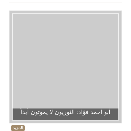
أبو أحمد فؤاد: الثوريون لا يموتون أبداً
المزيد