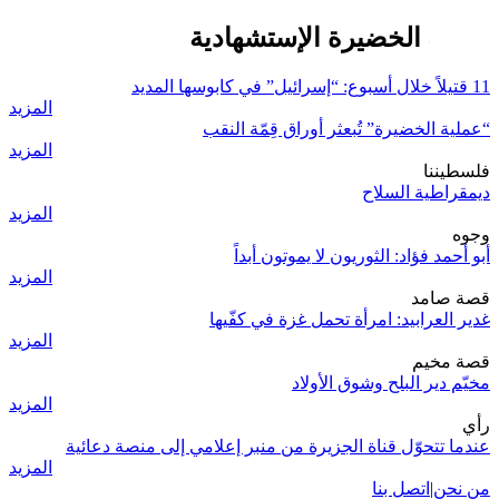
عملية الخضيرة الإستشهادية
11 قتيلاً خلال أسبوع: “إسرائيل” في كابوسها المديد
المزيد
“عملية الخضيرة” تُبعثر أوراق قِمّة النقب
المزيد
فلسطيننا
ديمقراطية السلاح
المزيد
وجوه
أبو أحمد فؤاد: الثوريون لا يموتون أبداً
المزيد
قصة صامد
غدير العرابيد: امرأة تحمل غزة في كفّيها
المزيد
قصة مخيم
مخيّم دير البلح وشوق الأولاد
المزيد
رأي
عندما تتحوّل قناة الجزيرة من منبر إعلامي إلى منصة دعائية
المزيد
من نحن
|
اتصل بنا