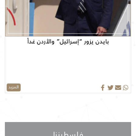
بايدن يزور “إسرائيل” والأردن غداً
المزيد
فلسطيننا