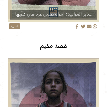
غدير العرابيد: امرأة تحمل غزة في كفّيها
المزيد
قصة مخيم