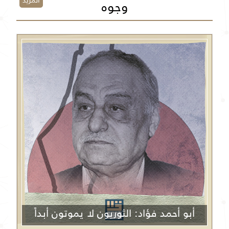
المزيد
وجوه
أبو أحمد فؤاد: الثوريون لا يموتون أبداً