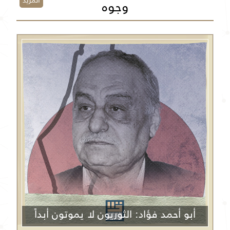
المزيد
وجوه
أبو أحمد فؤاد: الثوريون لا يموتون أبداً