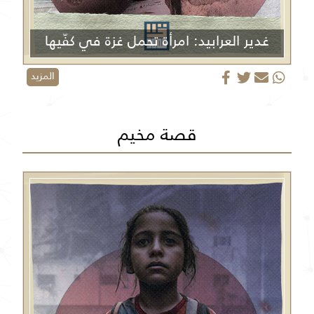
غدير العرابيد: امرأة تحمل غزة في كفّيها
المزيد
قصة مخيم