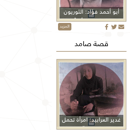
أبو أحمد فؤاد: الثوريون
لا يموتون أبداً
المزيد
قصة صامد
غدير العرابيد: امرأة تحمل
غزة في كفّيها