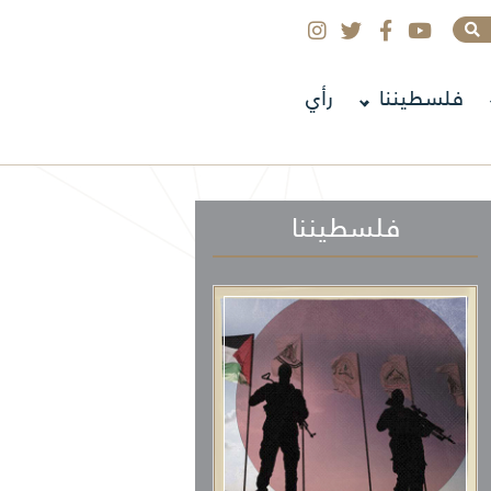
فلسطيننا
رأي
فلسطيننا