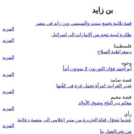
محمد بن زايد
قمة ثلاثية تجمع بينيت والسيسي وبن زايد في مصر
المزيد
طائرة ليبية تتجه من الإمارات إلى إسرائيل
المزيد
فلسطيننا
ديمقراطية السلاح
المزيد
وجوه
أبو أحمد فؤاد: الثوريون لا يموتون أبداً
المزيد
قصة صامد
غدير العرابيد: امرأة تحمل غزة في كفّيها
المزيد
قصة مخيم
مخيّم دير البلح وشوق الأولاد
المزيد
رأي
عندما تتحوّل قناة الجزيرة من منبر إعلامي إلى منصة دعائية
المزيد
من نحن
|
اتصل بنا