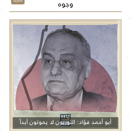
المزيد
وجوه
أبو أحمد فؤاد: الثوريون لا يموتون أبداً