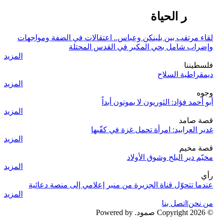
مظاهر الحياة
لقاء مرتقب بين بلينكن وعباس.. اعتقالات في الضفة ومواجهات
وإضراب شامل بحي المكبر في القدس المحتلة
المزيد
فلسطيننا
ديمقراطية السلاح
المزيد
وجوه
أبو أحمد فؤاد: الثوريون لا يموتون أبداً
المزيد
قصة صامد
غدير العرابيد: امرأة تحمل غزة في كفّيها
المزيد
قصة مخيم
مخيّم دير البلح وشوق الأولاد
المزيد
رأي
عندما تتحوّل قناة الجزيرة من منبر إعلامي إلى منصة دعائية
المزيد
من نحن
|
اتصل بنا
© 2026 Copyright صمود. Powered by