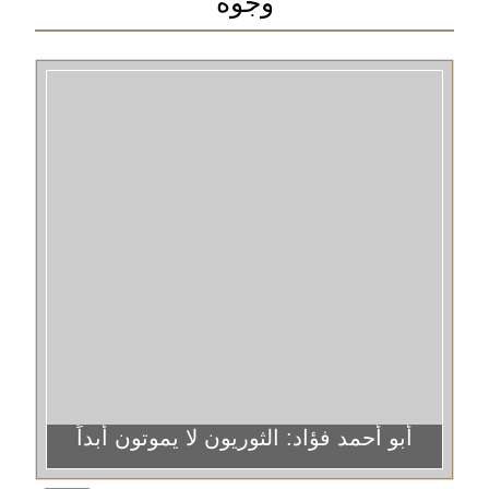
وجوه
أبو أحمد فؤاد: الثوريون لا يموتون أبداً