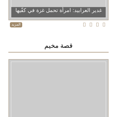
غدير العرابيد: امرأة تحمل غزة في كفّيها
المزيد
قصة مخيم