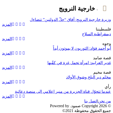
وزيرة خارجية النرويج
وزيرة خارجية النرويج: آفاق “حلّ الدولتين” تتضاءل
المزيد
فلسطيننا
ديمقراطية السلاح
المزيد
وجوه
أبو أحمد فؤاد: الثوريون لا يموتون أبداً
المزيد
قصة صامد
غدير العرابيد: امرأة تحمل غزة في كفّيها
المزيد
قصة مخيم
مخيّم دير البلح وشوق الأولاد
المزيد
رأي
عندما تتحوّل قناة الجزيرة من منبر إعلامي إلى منصة دعائية
المزيد
من نحن
|
اتصل بنا
© 2026 Copyright صمود. Powered by
جميع الحقوق محفوظة 2021©