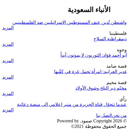
وكالة الأنباء السعودية
واشنطن تُدين عنف المستوطنين الإسرائيليين ضد الفلسطينيين
المزيد
فلسطيننا
ديمقراطية السلاح
المزيد
وجوه
أبو أحمد فؤاد: الثوريون لا يموتون أبداً
المزيد
قصة صامد
غدير العرابيد: امرأة تحمل غزة في كفّيها
المزيد
قصة مخيم
مخيّم دير البلح وشوق الأولاد
المزيد
رأي
عندما تتحوّل قناة الجزيرة من منبر إعلامي إلى منصة دعائية
المزيد
من نحن
|
اتصل بنا
© 2026 Copyright صمود. Powered by
جميع الحقوق محفوظة 2021©