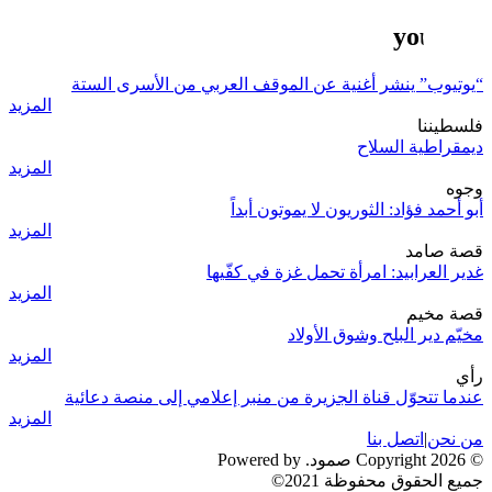
youtube
“يوتيوب” ينشر أغنية عن الموقف العربي من الأسرى الستة
المزيد
فلسطيننا
ديمقراطية السلاح
المزيد
وجوه
أبو أحمد فؤاد: الثوريون لا يموتون أبداً
المزيد
قصة صامد
غدير العرابيد: امرأة تحمل غزة في كفّيها
المزيد
قصة مخيم
مخيّم دير البلح وشوق الأولاد
المزيد
رأي
عندما تتحوّل قناة الجزيرة من منبر إعلامي إلى منصة دعائية
المزيد
من نحن
|
اتصل بنا
© 2026 Copyright صمود. Powered by
جميع الحقوق محفوظة 2021©