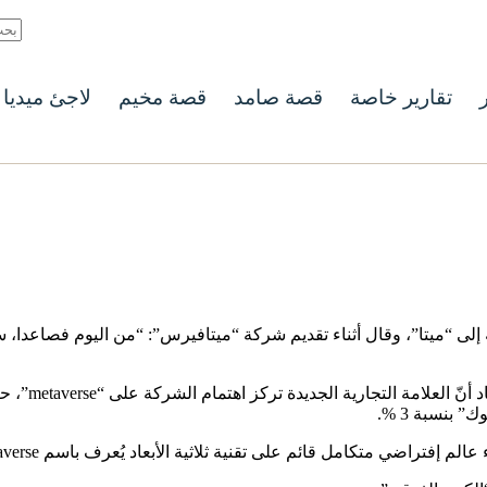
ر
تقارير خاصة
قصة صامد
قصة مخيم
لاجئ ميديا
 “ميتا”، وقال أثناء تقديم شركة “ميتافيرس”: “من اليوم فصاعدا، سنط
وأضاف أنّ ال
بنسبة 3 %.
فتراضي متكامل قائم على تقنية ثلاثية الأبعاد يُعرف باسم Metaverse.