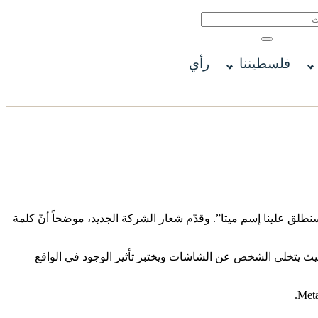
فلسطيننا
رأي
لق علينا إسم ميتا”. وقدّم شعار الشركة الجديد، موضحاً أنّ كلمة
إسم يرمز إلى حقيقة أنّه يمكنك دائماً بناء شيء جديد. وأفاد أنّ العلامة التجارية الجديدة تركز اهتمام الشركة على “metaverse”، حيث يتخلى الشخص عن الشاشات ويختبر تأثير الوجود في الواقع