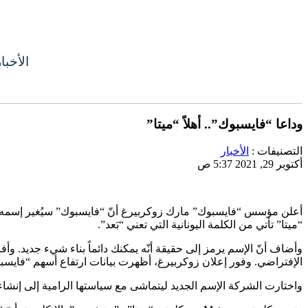
الأخبا
وداعا “فايسبوك”.. أهلاً “ميتا”
التصنيفات :
الأخبار
أكتوبر 29, 2021 5:37 ص
أعلن مؤسس “فايسبوك” مارك زوكربيرغ أنّ “فايسبوك” سيُغير إسمه إلى
“ميتا” تأتي من الكلمة اليونانية التي تعني “بَعد”.
الإفتراضي. وفور إعلان زوكربيرغ، أظهرت بيانات ارتفاع أسهم “فايسبوك” 
واختارت الشركة الإسم الجديد ليتماشى مع سياستها الرامية إلى إنشاء عالم إ