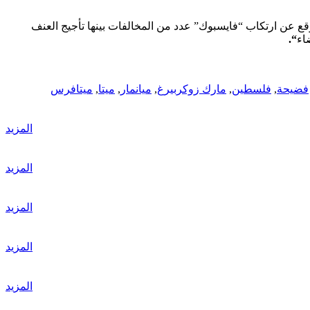
ع عن ارتكاب “فايسبوك” عدد من المخالفات بينها تأجيج العنف
اء
“.
فضيحة
,
فلسطين
,
مارك زوكربيرغ
,
ميانمار
,
ميتا
,
ميتافرس
المزيد
المزيد
المزيد
المزيد
المزيد