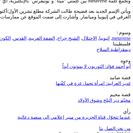
وتجمع كلمة Metaverse بين كلمتي “ميتا” و”يونيفرس” بالإنكليزية، أيّ “الكون الفوقي”.
ويأتي الإسم الجديد بعد فضيحة طالت الشركة مطلع تشرين الأول/أكتوب
العرقي في إثيوبيا وميانمار. وأشارت إلى صمت الموقع عن ممارسات 
وسوم :
metaverse
,
إثيوبيا
,
الاحتلال
,
الشيخ جراح
,
الضفة الغربية
,
القدس
,
الكون
فلسطيننا
ديمقراطية السلاح
وجوه
أبو أحمد فؤاد: الثوريون لا يموتون أبداً
قصة صامد
غدير العرابيد: امرأة تحمل غزة في كفّيها
قصة مخيم
مخيّم دير البلح وشوق الأولاد
رأي
عندما تتحوّل قناة الجزيرة من منبر إعلامي إلى منصة دعائية
من نحن
|
اتصل بنا