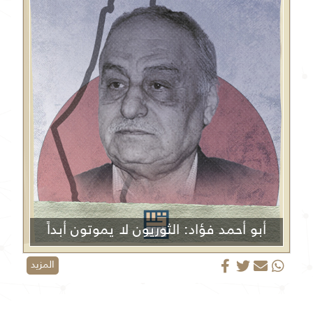
أبو أحمد فؤاد: الثوريون لا يموتون أبداً
المزيد