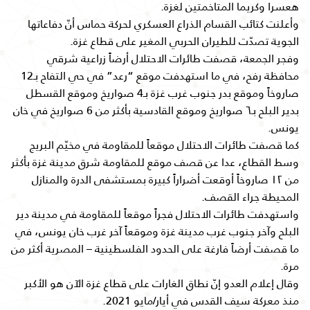
هعسرا وكريما المتاخمتين لغزة.
وأعلنت كتائب القسام الذراع العسكري لحركة حماس أنّ دفاعاتها
الجوية تصدّت للطيران الحربي المغير على قطاع غزة.
وفجر الجمعة، قصفت طائرات الاحتلال أرضاً زراعية شرقي
محافظة رفح، في ما استهدفت موقع “رعد” في حي التفاح بـ12
صاروخاً وموقع بدر جنوب غرب غزة بـ4 صواريخ وموقع القسطل
بدير البلح بـ٦ صواريخ وموقع القادسية بأكثر من 6 صواريخ في خان
يونس.
كما قصفت طائرات الاحتلال موقعاً للمقاومة في مخيّم البريج
وسط القطاع، عدا عن قصف موقع للمقاومة شرق مدينة غزة بأكثر
من ١٢ صاروخاً أوقعت أضراراً كبيرة بمستشفى الدرة والمنازل
المحيطة جراء القصف.
واستهدفت طائرات الاحتلال فجراً موقعاً للمقاومة في مدينة دير
البلح وآخر جنوب غرب مدينة غزة وموقعاً آخر غرب خان يونس، في
ما قصفت أرضاً فارغة على الحدود الفلسطينية – المصرية أكثر من
مرة.
وقال إعلام العدو إنّ نطاق الغارات على قطاع غزة الآن هو الأكبر
منذ معركة سيف القدس في أيار/مايو 2021.