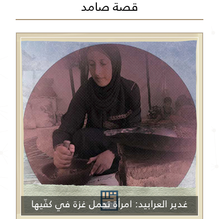
قصة صامد
غدير العرابيد: امرأة تحمل غزة في كفّيها