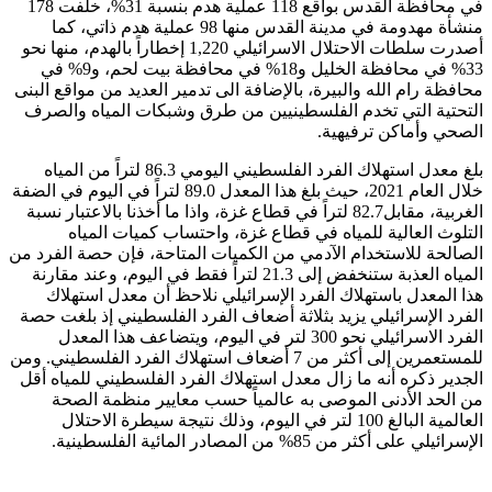
في محافظة القدس بواقع 118 عملية هدم بنسبة 31%، خلفت 178
منشأة مهدومة في مدينة القدس منها 98 عملية هدم ذاتي، كما
أصدرت سلطات الاحتلال الاسرائيلي 1,220 إخطاراً بالهدم، منها نحو
33% في محافظة الخليل و18% في محافظة بيت لحم، و9% في
محافظة رام الله والبيرة، بالإضافة الى تدمير العديد من مواقع البنى
التحتية التي تخدم الفلسطينيين من طرق وشبكات المياه والصرف
الصحي وأماكن ترفيهية.
بلغ معدل استهلاك الفرد الفلسطيني اليومي 86.3 لتراً من المياه
خلال العام 2021، حيث بلغ هذا المعدل 89.0 لتراً في اليوم في الضفة
الغربية، مقابل82.7 لتراً في قطاع غزة، واذا ما أخذنا بالاعتبار نسبة
التلوث العالية للمياه في قطاع غزة، واحتساب كميات المياه
الصالحة للاستخدام الآدمي من الكميات المتاحة، فإن حصة الفرد من
المياه العذبة ستنخفض إلى 21.3 لتراً فقط في اليوم، وعند مقارنة
هذا المعدل باستهلاك الفرد الإسرائيلي نلاحظ أن معدل استهلاك
الفرد الإسرائيلي يزيد بثلاثة أضعاف الفرد الفلسطيني إذ بلغت حصة
الفرد الاسرائيلي نحو 300 لتر في اليوم، ويتضاعف هذا المعدل
للمستعمرين إلى أكثر من 7 أضعاف استهلاك الفرد الفلسطيني. ومن
الجدير ذكره أنه ما زال معدل استهلاك الفرد الفلسطيني للمياه أقل
من الحد الأدنى الموصى به عالمياً حسب معايير منظمة الصحة
العالمية البالغ 100 لتر في اليوم، وذلك نتيجة سيطرة الاحتلال
الإسرائيلي على أكثر من 85% من المصادر المائية الفلسطينية.