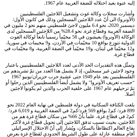
إليه عنوة بعيد احتلاله للضفة الغربية عام 1967.
وأشارت سجلات وكالة غوث وتشغيل اللاجئين الفلسطينيين
(الأونروا) الى أنّ عدد اللاجئين المسجلين وذلك في كانون الأول/
ديسمبر 2020، نحو 6.4 مليون لاجئ فلسطيني منهم نحو 2 مليون في
الضفة الغربية وقطاع غزة. نحو 28.4% من اللاجئين المسجلين لدى
الوكالة (الأونروا) يعيشون في 58 مخيّماً رسمياً تابعاً لوكالة الغوث
الدولية تتوزع بواقع 10 مخيّمات في الأردن، و9 مخيمات في سوريا،
و12 مخيّماً في لبنان، و19 مخيّماً في الضفة الغربية، و8 مخيّمات في
قطاع غزة.
وتمثّل هذه التقديرات الحد الأدنى لعدد اللاجئين الفلسطينيين باعتبار
وجود لاجئين غير مسجلين، إذ لا يشمل هذا العدد من تمّ تشريدهم من
الفلسطينيين بعد عام 1949 حتى عشية حرب حزيران/يونيو 1967
“حسب تعريف الأونروا” ولا يشمل أيضاً الفلسطينيين الذين رحلوا أو
تمّ ترحيلهم عام 1967 على خلفية الحرب والذين لم يكونوا لاجئين
أصلا.
بلغت الكثافة السكانية في دولة فلسطين في نهاية العام 2022 نحو
899 فرد/ كم2 بواقع 569 فرد/كم2 في الضفة الغربية و 6,019 فرد/
كم2 في قطاع غزة، علماً بأنّ 66% من سكان قطاع غزة هم من
اللاجئين، بحيث تسبب تدفق اللاجئين إلى تحويل قطاع غزة لأكثر
بقاع العالم اكتظاظاً بالسكان، ويُشار إلى أنّ الاحتلال الإسرائيلي
أقام منطقة عازلة على طول الشريط الحدودي لقطاع غزة بعرض