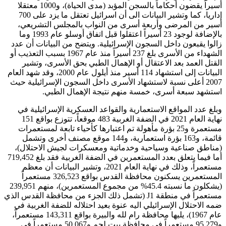
أسيراً يقضون أحكاماً بالسجن المؤبد (مدى الحياة)، و1000 معتقلا
إداريا، كما وتشير البيانات الى أن اسرائيل تعتقل ما يزد على 700
أسير من المرضى وأربعة أسرى من النواب بالمجلس التشريعي،
بالإضافة لوجود 23 أسيراً اعتقلوا قبل اتفاق أوسلو عام 1993 وما
زالوا يقبعون داخل السجون الإسرائيلية. ويتضح من البيانات أن عدد
الشهداء من الأسرى بلغ 237 أسيراً منذ عام 1967 بسبب التعذيب أو
القتل العمد بعد الاعتقال أو الإهمال الطبي بحق الأسرى، وتشير
البيانات إلى استشهاد 114 أسير منذ أيلول عام 2000، وقد شهد العام
2007 أعلى نسبة لاستشهاد الأسرى داخل السجون الإسرائيلية حيث
استشهد سبعة أسرى، خمسة منهم نتيجة الإهمال الطبي.
وبلغ عدد المواقع الاستعمارية والقواعد العسكرية الإسرائيلية في
نهاية العام 2021 في الضفة الغربية 483 موقعاً، تتوزع بواقع 151
مستعمرة و25 بؤرة مأهولة تم اعتبارها كأحياء تابعة لمستعمرات
قائمة، و163 بؤرة استعمارية، و144 موقع مصنف أخرى وتشمل
(مناطق صناعية وسياحية وخدماتية ومعسكرات لجيش الاحتلال)،
أما فيما يتعلق بعدد المستعمرين في الضفة الغربية فقد بلغ 719,452
مستعمراً، وذلك في نهاية العام 2021، وتشير البيانات أن معظم
المستعمرين يسكنون محافظة القدس بواقع 326,523 مستعمراً
(يشكلون ما نسبته 45.4% من مجموع المستعمرين)، منهم 239,951
مستعمراً في منطقة J1 (تشمل ذلك الجزء من محافظة القدس الذي
ضمه الاحتلال الإسرائيلي اليه عنوة بعيد احتلاله للضفة الغربية في
عام 1967)، يليها محافظة رام لله والبيرة بواقع 143,311 مستعمراً،
و95,279 مستعمراً في محافظة بيت لحم و50,067 مستعمراً في