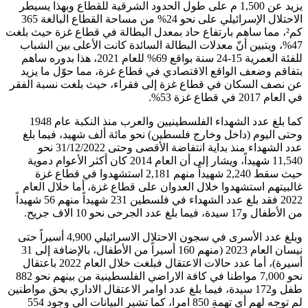
يزيد عن 1,500 م على طول الحدود الشرقية للقطاع وبهذا يسيطر
الاحتلال الإسرائيلي على نحو 24% من مساحة القطاع البالغة 365
كم²، مما ساهم بارتفاع حاد بمعدل البطالة في قطاع غزة حيث بلغت
47%، ويتبين أنّ معدلات البطالة السائدة كانت الأعلى بين الشباب
للفئة العمرية 15-24 سنة بواقع 69% للعام 2021، هذا بدوره ساهم
بتفاقم وضعف الواقع الاقتصادي في قطاع غزة، مما حوّل ما يزيد
عن نصف السكان في قطاع غزة إلى فقراء، حيث بلغت نسبة الفقر
في العام 2017 في قطاع غزة 53%.
كما بلغ عدد الشهداء الفلسطينيين والعرب منذ النكبة عام 1948
وحتى اليوم (داخل وخارج فلسطين) نحو مائة ألف شهيد، فيما بلغ
عدد الشهداء منذ بداية انتفاضة الأقصى وحتى 31/12/2022 نحو
11,540 شهيداً، ويشار إلى أن العام 2014 كان أكثر الأعوام دموية
حيث سقط 2,240 شهيداً منهم 2,181 استشهدوا في قطاع غزة
غالبيتهم استشهدوا خلال العدوان على قطاع غزة، أما خلال العام
2022 فقد بلغ عدد الشهداء في فلسطين 231 شهيداً منهم 56 شهيداً
من الأطفال و17 سيدة، فيما بلغ عدد الجرحى نحو 10 الاف جريح.
وبلغ عدد الأسرى في سجون الاحتلال الاسرائيلي 4,900 أسيراً حتى
نيسان العام 2023 (منهم 160 أسيراً من الأطفال، بالإضافة إلى 31
أسيرة)، أما عدد حالات الاعتقال فبلغت خلال العام 2022 باعتقال
نحو 7,000 مواطنا في كافة الاراضي الفلسطينية من بينهم نحو 882
طفل و172 سيدة، فيما بلغ عدد اوامر الاعتقال الاداري بحق مواطنين
لم توجه لهم أي تهمة 850 امرا، كما تشير البيانات الى وجود 554