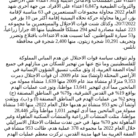
اعتداء على الممتلكات والأماكن الدينية و362 اعتداء على الأراضي
والثروات الطبيعية و6,847 اعتداء على الأفراد. من جهة أخرى شهد
العام 2022 محاولة مجموعات المستعمرين في 63 مناسبة لإقامة
بؤر، أبرزها محاولة حركة نحلاه اليمينية إقامة أكثر من 10 بؤر في
20/7/2022، وكذلك شنت قوات الاحتلال والمستعمرين ما مجموعه
223 عملية مصادرة لنحو 294 ممتلكاً فلسطينياً منها 48 جراراً زراعياً،
و53 سيارة للمواطنين، كما تسببت هذه الاعتداءات باقتلاع وتضرر
وتجريف 10,291 شجرة زيتون، منها 2,400 شجرة في محافظة
نابلس.
ولم تتوقف سياسة قوات الاحتلال عن هدم المباني المملوكة
للفلسطينيين وما نتج عنها من تهجير للسكان من منازلهم في جميع
أنحاء الضفة الغربية، إذ وثق مكتب تنسيق الشؤون الإنسانية في
الأراضي المحتلة (أوتشا) منذ عام 2009، أن قوات الاحتلال دمرت
9,353 منزلا او منشأة منذ عام 2009 منها 1,639 منشأة ممولة من
المانحين مما أدى لتهجير 13,641 مواطنا، وتوزعت عمليات الهدم
بواقع 19% في القدس الشرقية، و79% في المناطق المصنفة (ج)
ونحو 2% من عمليات الهدم في المناطق المصنفة (أ) و (ب)، ووثقت
أوتشا أن نحو 953 منشأة تم هدمها خلال العام 2022، منها 140 منشأة
ممولة من المانحين مما أدى لتهجير 1,031 مواطناً وتأثر 28,446
مواطناً، مثلت المنشآت الزراعية والمنشآت السكنية المأهولة وغير
المأهولة نحو 70% منها. في حين نفذت سلطات الاحتلال الاسرائيلي
خلال العام 2022 ما مجموعه 378 عملية هدم، طالت 953 منشأة في
الضفة الغربية بما فيها مدينة القدس، تركزت معظم عمليات الهدم