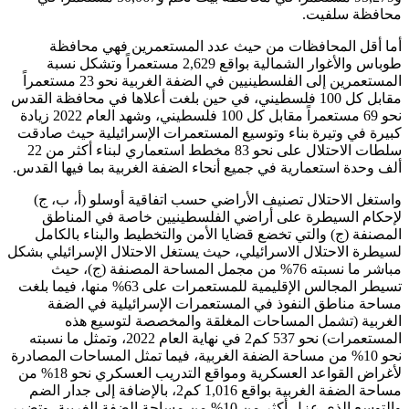
محافظة سلفيت.
أما أقل المحافظات من حيث عدد المستعمرين فهي محافظة
طوباس والأغوار الشمالية بواقع 2,629 مستعمراً وتشكل نسبة
المستعمرين إلى الفلسطينيين في الضفة الغربية نحو 23 مستعمراً
مقابل كل 100 فلسطيني، في حين بلغت أعلاها في محافظة القدس
نحو 69 مستعمراً مقابل كل 100 فلسطيني، وشهد العام 2022 زيادة
كبيرة في وتيرة بناء وتوسيع المستعمرات الإسرائيلية حيث صادقت
سلطات الاحتلال على نحو 83 مخطط استعماري لبناء أكثر من 22
ألف وحدة استعمارية في جميع أنحاء الضفة الغربية بما فيها القدس.
واستغل الاحتلال تصنيف الأراضي حسب اتفاقية أوسلو (أ، ب، ج)
لإحكام السيطرة على أراضي الفلسطينيين خاصة في المناطق
المصنفة (ج) والتي تخضع قضايا الأمن والتخطيط والبناء بالكامل
لسيطرة الاحتلال الاسرائيلي، حيث يستغل الاحتلال الإسرائيلي بشكل
مباشر ما نسبته 76% من مجمل المساحة المصنفة (ج)، حيث
تسيطر المجالس الإقليمية للمستعمرات على 63% منها، فيما بلغت
مساحة مناطق النفوذ في المستعمرات الإسرائيلية في الضفة
الغربية (تشمل المساحات المغلقة والمخصصة لتوسيع هذه
المستعمرات) نحو 537 كم2 في نهاية العام 2022، وتمثل ما نسبته
نحو 10% من مساحة الضفة الغربية، فيما تمثل المساحات المصادرة
لأغراض القواعد العسكرية ومواقع التدريب العسكري نحو 18% من
مساحة الضفة الغربية بواقع 1,016 كم2، بالإضافة إلى جدار الضم
والتوسع الذي عزل أكثر من 10% من مساحة الضفة الغربية، وتضرر