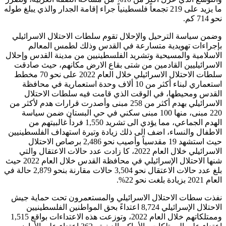
ما يزيد على 219 تجمعاً فلسطينياً جراء إقامة الجدار والذي يبلغ طوله
نحو 714 كم.
وضمن سياسة الترحيل والإحلال تقوم سلطات الاحتلال الاسرائيلي
بإجراءات تهويدية متسارعة في القدس وذلك لطمس المعالم
الاسلامية والمسيحية وتشريد الفلسطينيين من مدينة القدس وإحلال
الاسرائيليين القادمين من شتى بقاع الارض مكانهم، حيث صادقت
سلطات الاحتلال الاسرائيلي خلال العام 2022 على نحو 70 مخطط
استعماري لبناء أكثر من 10 ألاف وحدة استعمارية في محافظة
القدس ومحيطها، في الوقت الذي قامت فيه سلطات الاحتلال
الاسرائيلي بهدم أكثر من 258 مبنى وأصدرت قرارات هدم لأكثر من
220 مبنى، منها 100 مبنى سكني في حي البستان ضمن سياسة
الهدم الجماعي، مما يؤدي الى تشريد 1,550 فرداً غالبيتهم من
الاطفال والنساء، اضف الى ذلك زيادة وتيرة استهداف الفلسطينيين
حيث استشهد 19 مقدسياً وأصيب نحو 2,486 برصاص الاحتلال
الاسرائيلي خلال العام 2022، كا زادت عدد حالات الاعتقال والتي
شنها الاحتلال الإسرائيلي في محافظة القدس خلال العام 2022 حيث
بلغ عدد حالات الاعتقال نحو 3,504 حالات مقارنة بنحو 2,879 حالة في
العام 2021 بزيادة بلغت نحو 22%.
نفذت سطات الاحتلال الاسرائيلي والمستعمرون تحت حماية جيش
الاحتلال الإسرائيلي 8,724 اعتداءً بحق المواطنين الفلسطينيين
وممتلكاتهم خلال العام 2022، وتوزعت هذه الاعتداءات بواقع 1,515