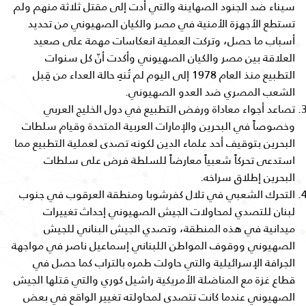
سيناء ضد الجنود الصهاينة والتي أدت إلى مقتل ثلاثة منهم ولم
تستطع الأجهزة الأمنية في مصر والكيان الصهيوني من تحديد
أسباب ما حصل، وتركت العملية انعكاسات مهمة على صعيد
العلاقة بين مصر والكيان الصهيوني وأكدت أنّ كل سنوات
التطبيع منذ العام 1978 إلى اليوم لم تُنهِ حالة العداء من قِبل
الشعب المصري ضد العدو الصهيوني.
تصاعد أجواء معاداة ورفض التطبيع في دول الخليج العربي
وخصوصاً في البحرين والإمارات العربية المتحدة وقيام سلطات
البحرين بتوقيف أحد علماء الدين لكونه تصدى لعملية التطبيع مما
استدعى تحركاً شعبياً معارضاً للسلطة فرض على سلطات
البحرين إطلاق سراخه.
التحرك الشعبي في تلال كفرشوبا ومنطقة العرقوب في جنوب
لبنان للتصدي لمحاولات الجيش الصهيوني إحداث تغييرات
ميدانية في هذه المنطقة، وتصدي الجيش البناني للجيش
الصهيوني ووقوف المواطن اللبناني إسماعيل ناصر في مواجهة
الجرافة الإسرائيلية والتي حاولت طمره بالتراب كما حصل في
قطاع غزة مع المناضلة الأمريكية راشيل كوري والتي قتلها الجيش
الصهيوني عندما كانت تتصدى لمحاولته تغيير الواقع في بعض