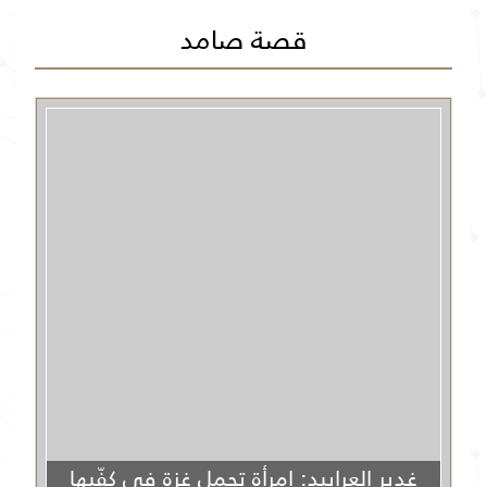
قصة صامد
غدير العرابيد: امرأة تحمل غزة في كفّيها