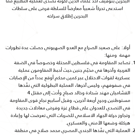
البحرين بتوقيف أحد علماء الدين لكونه تصدى لعملية التطبيع مما
استدعى تحركاً شعبياً معارضاً للسلطة فرض على سلطات
البحرين إطلاق سراخه
أولا: على صعيد الصراع مع العدو الصهيوني حصلت عدة تطورات
مهمة ومنها:
تصاعد المقاومة في فلسطين المحتلة وخصوصاً في الضفة
الغربية وآخرها في مخيّم جنين حيث أحبط المقاومون عملية
عسكرية لقوات الاحتلال عبر كمين محكم أوقع عدداً من الإصابات
في صفوفهم، وليس آخرها، العملية البطولية التي نفّذها
القسّاميان مهند شحادة وخالد صباح وأدت إلى مقتل 4
مستوطنين وجرح أربعة آخرين، وقبل أسابيع نجاح قوى المقاومة
في التصدي للعدوان على قطاع غزة وفرض معادلات جديدة
وتجاوز حركة الجهاد الاسلامي للضربات التي تعرضت لها وإعادة
هيكلة وضعها الأمني والعسكري.
العملية التي نفّذها الجندي المصري محمد صلاح في منطقة