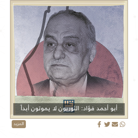
أبو أحمد فؤاد: الثوريون لا يموتون أبداً
المزيد