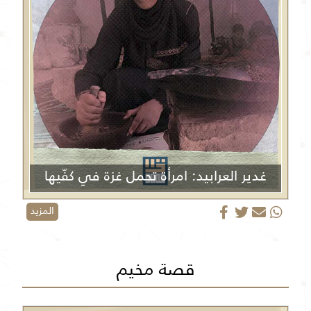
غدير العرابيد: امرأة تحمل غزة في كفّيها
المزيد
قصة مخيم