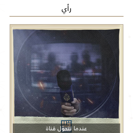
رأي
عندما تتحوّل قناة