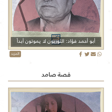
أبو أحمد فؤاد: الثوريون لا يموتون أبداً
المزيد
قصة صامد