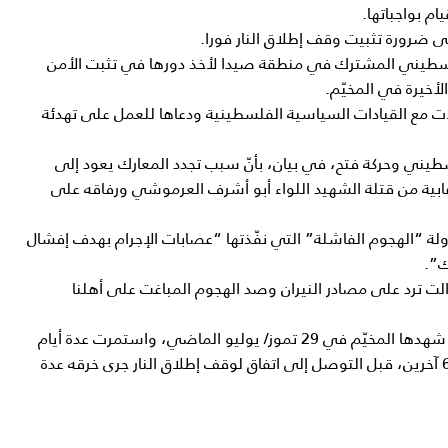
م بواجباتها.
 ضرورة تثبيت وقف إطلاق النار فورا.
فلسطيني المشترك في منطقة صيدا لأخذ دورها في تثبت الأمن
لأخيرة في المخيّم.
لات مع القيادات السياسية الفلسطينية ودعاها للعمل على تهدئة
يني وحركة فتح، في بيان، بأنّ سبب تجدد المعارك يعود إلى
ابية من قتلة الشهيد اللواء أبو أشرف العرموشي ورفاقه على
ولة “الهجوم الفاشلة” التي نفّذتها “عصابات الإجرام بهدف إفشال
ك”.
لت ترد على مصادر النيران وصد الهجوم المباغت على أهلنا
وتأتي هذه الاشتباكات بعد مواجهات مشابهة شهدها المخيّم في 29 تموز/ يوليو الماضي، واستمرت عدة أيام
وأدت إلى مقتل 12 شخصاً وإصابة أكثر من 60 آخرين، قبل التوصل إلى اتفاق لوقف إطلاق النار جرى خرقه عدة