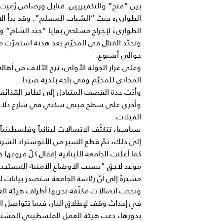
بين “فتح” والتكفيريين. قنابل ورصاص رُميت
الطوارىء حيث “الشباب المسلم”. وقد بدأ ا
الطوارىء لإخراج مسلحي بقايا “جند الشام” و
وتجدّد القتال في المخيّم بعد هدنة استمرّت
حوالي أسبوع.
وعلى غرار الجولة الأولى، نزح الآلاف من أه
المحاذي للمخيّم وفي باحة بلدية صيدا.
وأدّت حدة القصف المتبادل إلى تطاير القذا
وأخرى على سطح مبنى سكني في شارع دلاعة 
الفيلات.
سياسيا، تتكثّف الاتصالات لبنانياً وفلسطينيا
إلى ذلك، تمّ قطع السير من الأتوستراد الشرق
كما أعلنت الجامعة اللبنانية إقفال كلّ فروعها 
موعد لاحق “بسبب الأوضاع الأمنية المستجد
مشيرةً إلى أنّ رئاسة الجامعة ستصدر بيانات ل
ونجحت اتصالات مكثّفة تجريها أطراف هيئة ا
في إحداث وقف لإطلاق النار، فيما تتواصل 
بدورها، دعت هيئة العمل الفلسطيني المشترك 