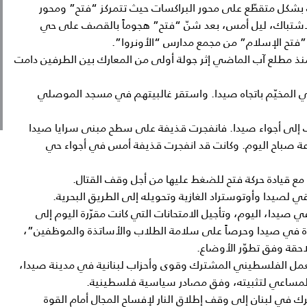
 بشكل متقطّع على محور البراكسات حيث تتمركز “فتح” ومحور
لاشتباك، ليل أمس، بعد شنّ “فتح” هجوماً بالقصف على حي
”فتح الإسلام” من مجمع مدارس “الأونروا”.
 منذ مطلع آب الماضي إثر جولة أولى من المعارك بين الطرفين دامت
الي المخيّم باتجاه صيدا. واستقر غالبيتهم في مسجد الموصلي
ئف إلى أجواء صيدا. فانفجرت قذيفة على سطح مبنى سرايا صيدا
صباح اليوم. وكانت قد انفجرت قذيفة أمس في أجواء حي
ً مع قيادة حركة فتح للضغط عليها من أجل وقف القتال.
ي لصيدا وأوتوستراد الغازية وتحويله إلى الطريق البحرية.
في صيدا، اليوم، وتأجيل الامتحانات التي كانت مقرّرة اليوم إلى
ة في صيدا وحرصاً على سلامة الطلاب والأساتذة والموظفين”،
احقة وفق تطوّر الأوضاع.
لعمل الفلسطيني المشترك وقوى وأحزاب لبنانية في مدينة صيدا،
المساعي لتثبيته، وفق مصادر سياسية فلسطينية.
في لبنان إلى وقف إطلاق النار لإفساح المجال أمام القوة