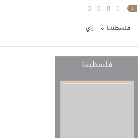
فلسطيننا
رأي
فلسطيننا