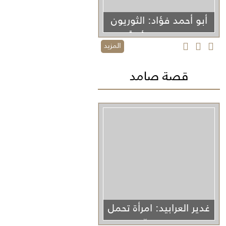
أبو أحمد فؤاد: الثوريون
لا يموتون أبداً
المزيد
قصة صامد
غدير العرابيد: امرأة تحمل
غزة في كفّيها