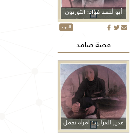
أبو أحمد فؤاد: الثوريون
لا يموتون أبداً
المزيد
قصة صامد
غدير العرابيد: امرأة تحمل
غزة في كفّيها