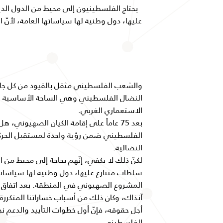
يحتاج الفلسطينيون إلى محيط من الدول الد
عليها، دول وطنية لها سياساتها العامة، لأنّ
والشعب الفلسطيني مثقل بالقيود من كل جانب
النضال الفلسطيني وهي الساحة الأساسية 
الاستعماري الغربي.
بعد 75 عاماً على إقامة الكيان الصهيوني
الفلسطيني ضمن رؤية واحدة لمستقبل الحرك
النضالية.
لكنّ ذلك لا يكفي، إنّهم بحاجة إلى محيط من 
سلطات متنازع عليها، دول وطنية لها سياساتها
المشروع الصهيوني في المنطقة. بعد اتفاق س
آنذاك، وكان ذلك من أسباب خساراتنا المتكررة
أجل حقوقه، فإنّ أول خطوات التأييد والدعم نج
الفلسطيني.