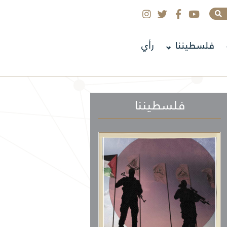
فلسطيننا
رأي
فلسطيننا