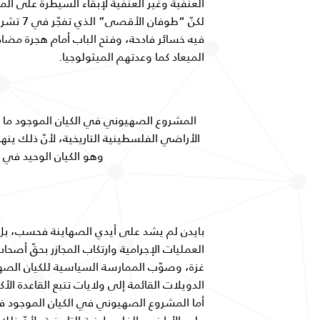
العنفية وغير العنفية لإبقاء السيطرة على ا
فيه خسائر فادحة، وفتح الباب أمام هجرة مضادة
الميعاد كما وعدتهم الميثولوجيا.
المشروع الصهيوني في الكيان الموجود ما ز
الأراضي الفلسطينية التاريخية، لأنّ ذلك ينه
وهو الكيان الوحيد في 
بايدن لم يشد على أيدي الصهاينة فحسب، بل و
العمليات الإجرامية وارتكاب المجازر بحقّ أص
غزة، وصوّب الممارسة السياسية للكيان الص
الدويلات القائمة إلى ولايات تتبع القاعدة الأكث
أما المشروع الصهيوني في الكيان الموجود فم