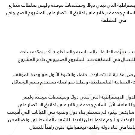
يمقراطية التي تبني دولاً ومجتمعات موحدة وليس سلطات متنازع
 السلاح وحده غير قادر على تحقيق الانتصار على المشروع الصهيوني
في المنطقة
، تمزّقه الخلافات السياسية والسلطوية لكن توحّده ساحة
للنضال في المنطقة ضد المشروع الصهيوني خادم المشروع
، هل من إمكانية للانتصار؟؟.. حتما، والشرط الأول هو وحدة الموقف
ة النضالية الفلسطينية وخطط متواصلة تستخدم جميع الوسائل
الدول الديمقراطية التي تبني دولاً ومجتمعات موحدة وليس
 العامة، لأنّ السلاح وحده غير قادر على تحقيق الانتصار على
ايكس بيكو، لم نستطع بناء دول وطنية في الكيانات التي أُقيمت
 تاريخيا، واليوم عندما نعلن تاييدنا للشعب الفلسطيني ونضاله من
احنا في بناء دولة وطنية ديمقراطية تكون رافداً للنضال