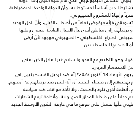
ينهي الأساس الأيديولوجي الذي قام عليه الكيان بأنّه “دولة
يشترط الدين أساساً لمستوطنيه، وأنّ الدولة الواحدة الديمقراطية
تسويقي فإنّه مرفوض تماماً من أصحاب الكيان، وأنّ الحل الوحيد
 ترحيلهم إلى مناطق أخرى علّ الأجيال القادمة تنسى وطنها
سيبقى الصراع الفلسطيني – الصهيوني موجود لأنّ أرض
و لأصحابها الفلسطينيين.
يقها، وهو التطبيع مع العدو والسلام غير العادل الذي يعني
الاستعمار الغربي.
ماذا قال الرئيس المصري عبد الفتاح السيسي يوم الأربعاء 18 أكتوبر 2023؟ إنّه ضد ترحيل الفلسطينيين إلى
نع تهجيرهم إلى صحراء النقب. أي أنّه ليس ضد ترحيلهم عن أرضهم.
لام، أنظمة أخرى تلوذ بالصمت، ولا تأخذ مواقف ضد سياسة
م حداداً على ضحايا المجازر الصهيونية، وأنظمة ترفع الشعارات
يني علّها تحصل على موقع ما في خارطة الشرق الأوسط الجديد