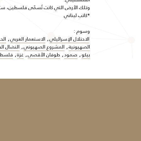
وتلك الأرض التي كانت تُسمّى فلسطين، ست
*كاتب لبناني
وسوم :
الاحتلال الإسرائيلي
,
الاستعمار الغربي
,
الح
الصهيونية
,
المشروع الصهيوني
,
النضال ا
بيكو
,
صمود
,
طوفان الأقصى
,
غزة
,
فلسطين