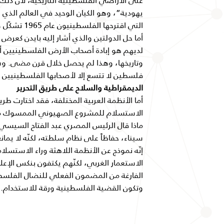
على الأراضي الفلسطينية التاريخية، لأنّ ذلك 
يهودية”، وهو الكيان الوحيد في العالم الذي 
التي اقترحها الفلسطينيون عام 1965 تشكّل ضرباً وإنهاءً للمشروع الصهيوني.
أما حل الدولتين والذي أشار إليه بايدن كعرض 
لديهم هو إبادة أصحاب الأرض الفلسطينيين أو
وتاريخها، وهذا لم يحصل خلال قرن مضى. و
فلسطين لا تتسع إلا لأصحابها الفلسطينيين أ
الديمقراطية والسلاح على طريق التحرير
أما الأنظمة العربية المختلفة، فقد اختارت طر
الاستسلام للمشروع الصهيوني الممسوك من 
سيناء، حفاظاً على نظام سلطته، لكنّه لا يما
إنّه نموذج عن الأنظمة اللاهثة وراء الاستس
الاستعمار الغربي، لكنّهم يكتفون بنكس الإعلا
الفارغة من المضمون الفعلي للنضال الفلسط
وتكون القضية الفلسطينية ورقة للاستخدام.