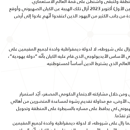
لمنطقة ولتبقى واشنطن على قمة العالم الاستعماري.
لكنّ “طوفان الأقصى” الذي تفجّر في 7 تشرين الأول/ أكتوبر 2023 أزال تلك الهيبة عن الكيان الصهيوني وأوقع
 من جانب الكثير من اليهود الذين اعتقدوا أنّهم عادوا إلى أرض
ال على شروطه، لا لدولة ديمقراطية واحدة لجميع المقيمين على
ي الأساس الأيديولوجي الذي قام عليه الكيان بأنّه “دولة يهودية”،
العالم الذي يشترط الدين أساساً لمستوطنيه
من خلال مشاركته الاجتماع الحكومي المصغر، أيّد استمرار
حاب الأرض، مع محاولة تقديم رشوة لمساعدة المتضررين من أهالي
هيوني كي يحافظ على مساره بالسيطرة على المنطقة وتحويل
ر تقدّما.
ا زال على شروطه، لا لدولة ديمقراطية واحدة لجميع المقيمين