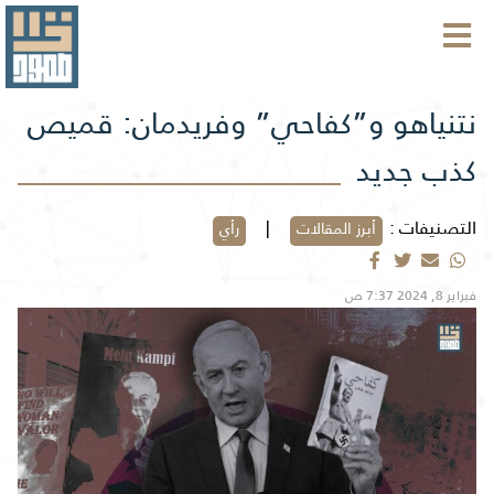
نتنياهو و”كفاحي” وفريدمان: قميص
كذب جديد
التصنيفات :
|
أبرز المقالات
رأي
فبراير 8, 2024 7:37 ص