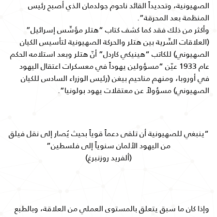
الصهيونية، وتحديداً القائد ناحوم جولدمان الذي أصبح رئيس
المنظمة بعد المحرقة”.
وأكثر من ذلك فقد كما كشف كتاب “هتلر مؤسِّس إسرائيل”
(العلاقات السِّرية بين هتلر والحركة الصهيونية لتأسيس الكيان
الصهيوني) للكاتب “هينيكي كاردل” أنّ هتلر وبعد استلامه الحكم
عام 1933 عيّن “مسؤولين يهوداً في معسكرات اعتقال اليهود
في أوروبا، ومنهم مناحيم بيغن (رئيس الوزراء السادس للكيان
الصهيوني) مسؤولاً عن معتقلات يهود بولونيا”.
“ينبغي للصهيونية أن تلقى دعماً قوياً بحيث يُصار إلى نقل فيلق
من اليهود الألمان سنوياً إلى فلسطين”
(ألفريد روزنبرغ)
وإذا كان ما سبق يتعلق بالمستوى العملي من العلاقة، وبالطبع