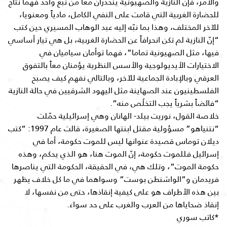
والأمر، فإنّ النازية والصهيونية ينحدران معاً من نبع واحد فهما نتاج
للحضارة الغربية التي قامت على النفي الكامل، مادياً ومعنويا،
للآخر المختلف، وهذا بما نبّه إليه عبد الوهاب المسيري حين كتب
“إنّ النازية لم تكن انحرافاً عن الحضارة الغربية، بل هي تيار أساسي
فيها، مثل الصهيونية تماما”، فهما توأمان سياميان في
الاختيارات الأيديولوجية والأسس النظرية يؤمنان معاً بالتفوق
العرقي وبالإبادة الجماعية للآخر، وبالتالي نفهم كيف يصبح
الفلسطينيون عند الصهاينة مثل اليهود الشرقيين في حالة النازية
“فائضاً بشرياً يجب التخلُص منه”.
خلاصة القول، نوريت بيلد- الهانان وهي إسرائيلية حمّلت
“نتنياهو” مسؤولية مقتل ابنتها الصغيرة، قالت عام 1997: “كتب
ديلان توماس قصيدة عنوانها ليس للموت حكومة، أما في
إسرائيل فللموت حكومة، إنّ الموت هنا، هو الذي يحكم، وهذه
حكومة الموت”، وتلك هي، في الحقيقة، الحكومة التي يناصرها
فريدمان و”الواشنطن بوست” وسواهما في ما كل خلاف يظهر
بين هذه الأطراف هو على كيفية إنقاذها، حتى من نفسها، لا
إنقاذ ضحاياها من العرب والغرب على حد سواء.
*كاتب سوري