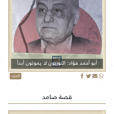
أبو أحمد فؤاد: الثوريون لا يموتون أبداً
المزيد
قصة صامد