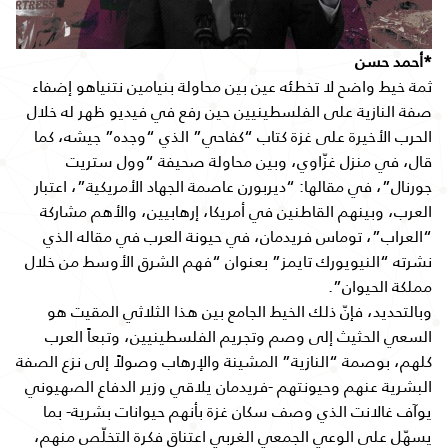
*أحمد حسن
ثمة خيط واضح لا تخطئه عين بين محاولة بنيامين نتنياهو إضفاء
صفة النازية على الفلسطينيين حين رفع في فيديو ظهر له خلال
الحرب الأخيرة على غزة كتاب “كفاحي” الذي “وجده” جيشه، كما
قال، في منزل غزّاوي، وبين محاولة صحيفة “وول ستريت
جورنال”، في مقالها: “ديربورن عاصمة الجهاد الأمريكية”، اعتبار
العرب، وبينهم القاطنين في أمريكا، إرهابيين، والأهم مشاركة
“العراب”، توماس فريدمان، في حيونة العرب في مقاله الذي
نشرته “النيويورك تايمز” بعنوان “فهم الشرق الأوسط من خلال
مملكة الحيوان”.
وبالتحديد، فإنّ ذلك الخيط الجامع بين هذا الثلاثي المقيت هو
السعي الحثيث إلى وصم وتجريم الفلسطينيين، وتبعاً العرب
كلهم، بوصمة “النازية” المشينة والإرهاب وصولاً إلى نزع الصفة
البشرية عنهم وحيونتهم -فريدمان يلاقي وزير الدفاع الصهيوني
يوآف غالانت الذي وصف سكان غزة بأنهم حيوانات بشرية- بما
يسهّل على الوعي الجمعي الغربي اعتناق فكرة التخلّص منهم،