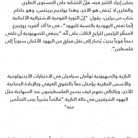
يمكن إيراد الكثير فيه، فإنّ التشابه على المستوى النظري
والفكري لا يُخفى هو الآخر، وهذا يواخيم برينتس، وهو حاخام
شاب من برلين، يقول: “إنّ الثورة القومية الاشتراكية الألمانية
إنّما تعني اليهودية بالنسبة لليهود”، في ما أكد ألفريد روزنبرغ
المنظّر الرئيس للرايخ الثالث على أنّه “ينبغي للصهيونية أن تلقى
دعماً قوياً بحيث يُصار إلى نقل فيلق من اليهود الألمان سنوياً إلى
فلسطين”.
النازية والصهيونية توأمان سياميان في الاختيارات الأيديولوجية
والأسس النظرية يؤمنان معاً بالتفوق العرقي وبالإبادة الجماعية
للآخر، وبالتالي نفهم كيف يصبح الفلسطينيون عند الصهاينة مثل
اليهود الشرقيين في حالة النازية “فائضاً بشرياً يجب التخلُص
منه”