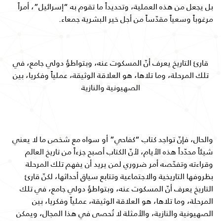
بل يجعل من هذه العملية، وتحديداً ما تقوم به “إسرائيل”، أمراً
مرغوباً وسعياً مقدّساً من أجل خير البشرية جمعاء.
قارئ التاريخ يعرف أنّ المسكوت عنه، وبتواطؤ دولي جامع، في
تلك المرحلة، وما تلاها، هو العلاقة الوثيقة، عملياً وفكريا، بين
الصهيونية والنازية
والحال، فإنّ تواجد كتاب “كفاحي” أو سواه مع شخص ما لا يعني
شيئاً محدّداً هذه الأيام، لأنّ الكتاب أصبح جزءاً من تاريخ العالم
وقراءته وتفحّصه أمر ضروري لمن يريد أن يفهم تلك المرحلة
بظروفها التاريخية والاجتماعية وتتابع سياق أحداثها، لكنّ قارئ
التاريخ يعرف أنّ المسكوت عنه، وبتواطؤ دولي جامع، في تلك
المرحلة، وما تلاها، هو العلاقة الوثيقة، عملياً وفكريا، بين
الصهيونية والنازية، والأمثلة لا تُحصى في هذا المجال، ويمكن