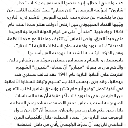
هنا، ولضيق المجال، إيراد بعضها المستقى من كتاب “جدار
شارون” لمؤلفه الفرنسي “آلان مينارغ” حيث يكشف الكاتب، من
بين ما يكشفه، عن مذكرة دعم للحزب القومي الاشتراكي، النازي،
وجّهها الاتحاد الصهيوني حين ارتقى أدولف هتلر سدة الحكم عام
1933 وجاء فيها: “منذ أن أُعلن عن قيام الدولة الجرمانية الجديدة
على مبدأ العرق، ونحن نتمنى أن تتكيف جماعتنا مع هذه الأنظمة
الجديدة”!، كما يورد واقعة سماح السلطات النازية لـ”البيتار”،
وهي الحركة الرئيسية للشبيبة اليهودية التي أسسها
جابوتنسكي، بالقيام باستعراض عسكري موحّد في شوارع برلين،
والأهم في ما يقوله “مينارغ” أنّ عصابة “شتيرن” الشهيرة
اقترحت على ألمانيا النازية عام 1941 عقد تحالف عسكري ضد
بريطانيا، وقد جرى، بحسب الكتاب، تسليم وثيقة للسفارة الألمانية
في أنقرة تحمل توقيع أبراهام شتير وإسحق شامير لطلب التعاون
بين الطرفين، في ما يورد كاتب آخر حقيقة أنّ هذه السياسات
الصهيونية استمرت على جميع الأصعدة، بقيادة زعيم المنظمة
خلال فترة حكم هتلر، حاييم وايزمان، مضيفاً أنّ “كل من حاول
الوقوف ضد النازية من أعضاء المنظمة خلال ثلاثينيات القرن
الماضي كان يجد أنّ عدوّه الرئيسي يأتي من داخل المنظمة