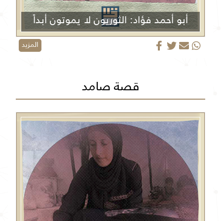
أبو أحمد فؤاد: الثوريون لا يموتون أبداً
المزيد
قصة صامد