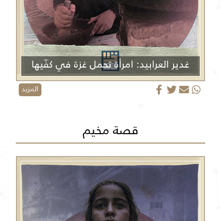
غدير العرابيد: امرأة تحمل غزة في كفّيها
المزيد
قصة مخيم