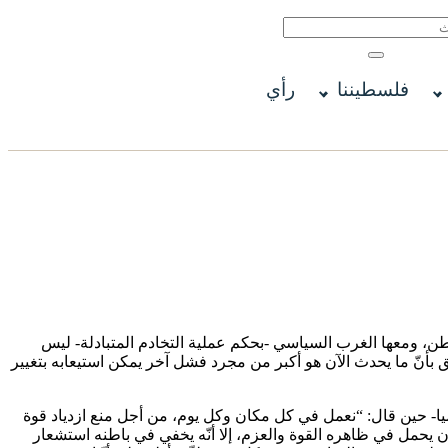
فلسطيننا
رأي
شنطن، ومعها الغرب السياسي -بحكم عملية التخادم المتبادلة- ليس
 كان يمكن تحمّله في فترات سابقة، على غرار فشلها في لبنان “تموز 2006″، بل لوعيها العميق بأنّ ما يحدث الآن هو أكبر من مجرد فشل آخر يمكن استيعابه بتغيير
سميا- حين قال: “نعمل في كل مكان وكل يوم، من أجل منع ازدياد قوة
ن يحمل في ظاهره القوة والعزم، إلا أنّه يخفي في باطنه استشعار