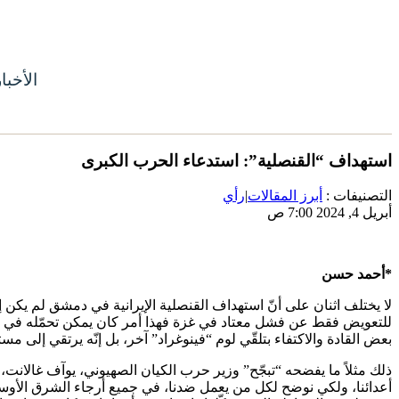
الأخبا
استهداف “القنصلية”: استدعاء الحرب الكبرى
التصنيفات :
أبرز المقالات
|
رأي
أبريل 4, 2024 7:00 ص
*
أحمد حسن
لا يختلف اثنان على أنّ استهداف القنصلية الإيرانية في دمشق لم يكن إ
بعض القادة والاكتفاء بتلقّي لوم “فينوغراد” آخر، بل إنّه يرتقي إلى مس
ذلك مثلاً ما يفضحه “تبجّح” وزير حرب الكيان الصهيوني، يوآف غالانت،
أعدائنا، ولكي نوضح لكل من يعمل ضدنا، في جميع أرجاء الشرق الأوسط،