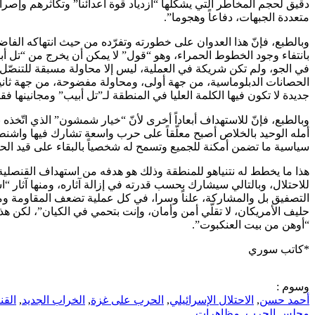
دقيق لحجم المخاطر التي يشكّلها “ازدياد قوة أعدائنا” وتكاثرهم وإص
متعددة الجبهات، دفاعاً وهجوما”.
وبالطبع، فإنّ هذا العدوان على خطورته وتفرّده من حيث انتهاكه الفاضح 
بانتفاء وجود الخطوط الحمراء، وهو “قول” لا يمكن أن يخرج من “تل أبيب”
في الجو، ولم تكن شريكة في العملية، ليس إلا محاولة مسبقة للتنصّل من 
الحصانات الدبلوماسية، من جهة أولى، ومحاولة مفضوحة، من جهة ثانية، لل
جديدة لا تكون فيها الكلمة العليا في المنطقة لـ”تل أبيب” ومجانينها ف
وبالطبع، فإنّ للاستهداف أبعاداً أخرى لأنّ “خيار شمشون” الذي اتّخذ
أمله الوحيد بالخلاص أصبح معلّقاً على حرب واسعة تشارك فيها واشنطن
سياسية ما تضمن أمكنة للجميع وتسمح له شخصياً بالبقاء على قيد الحي
هذا ما يخطط له نتنياهو للمنطقة وذلك هو هدفه من استهداف القنصلية
للاحتلال، وبالتالي سيشارك بحسب قدرته في إزالة آثاره، ومنها آثار “
التصفيق بل والمشاركة، علناً وسرا، في كل عملية تضعف المقاومة و
“أوهن من بيت العنكبوت”.
*كاتب سوري
وسوم :
أحمد حسن
,
الاحتلال الإسرائيلي
,
الحرب على غزة
,
الخراب الجديد
,
القن
مجلس الحرب
,
مظاهرات