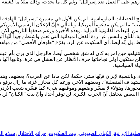
رارهم على “العمل ضد إسرائيل” رغم كل ما يحدث، وذلك مثلاً ما كشفه ق
للحصانات الدبلوماسية، لم يكن الأول في مسيرة “إسرائيل” الهادفة لتغيي
 ما لم يكن مدعوماً أمريكيا، وبالتالي فإنّ الإعلان الرسمي الأمريكي ا
التبعات القانونية الدولية -وهذه الأخيرة ورغم ضعفها التاريخي لكن ساب
نأي بالنفس عن ردة الفعل الميدانية التي تعلم واشنطن جيداً أنّها آتية
قط، بل إنّه أيضا، أي السكوت عن الرد، يفرّغ “طوفان الأقصى” من مياهه 
ه نتنياهو حين أمر به كان له شق شخصي أيضا، فالرجل الذي يرى بأم عينه
 ستكون أولى نجاحاتها حرف الأنظار عن الفشل في غزة، وثانيها أنّها 
اة السياسية.
، وبالنسبة لإيران فإنّها سترد حكما، لكن ماذا عن العرب؟، بعضهم، و
استهداف القنصلية”، وبعضهم الآخر، ورغم كل مجازر غزة، ما زال يرفع ر
محورها، وهؤلاء لا يفسّر وضعهم وموقفهم شيء كما فسّره شعب الأرد
صلية الإيرانية
,
الكيان الصهيوني
,
بيت العنكبوت
,
جرائم الاحتلال
,
سلام ال