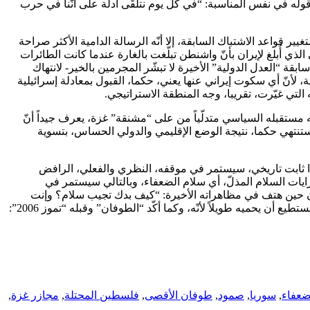
وله في نفس المناسبة: “في كل يوم نتلقّى أدلة على أنّنا في حرب
ر قواعد الاشتباك السابقة، إلا أنّه الرسالة الدامية الأكثر صراحة
لذي أُبلغ لإيران بأنّ واشنطن تبلّغت بالغارة عندما كانت الطائرات
قة “العدل الدولية” الأخيرة لا تبشّر المجرمين بالخير- لانتهاك
، لأنّ أي سكوت إيراني عنها يعني، حكما، القبول بمعادلة إسرائيلية
التي غيّرت، تقريبا، وجه المنطقة الاستراتيجي.
 مستقبله السياسي متدلّياً من على “مشنقة” غزة، يعرف جيداً أنّ
ستنتهي حكما، نتيجة الوضع الإقليمي والدولي الحساس، بتسوية
هذا ثابت تاريخي، سيستمر في موقفه، النظري والفعلي، الرافض
ايات السلام المذلّ، أي سلام الضعفاء، وبالتالي سيستمر في
ن حين هتف في مظاهراته الأخيرة: “كيف بدك تجيب سلام؟ وإنت
حليف الأمريكان، لا تقلّي أمن وأمان، وإنت بتحمي في الكيان”، لكن هذا البعض يتجاهل أنّ الحرب الكبرى لن توفر أحدا، وأنّ بيت “الكيان” لن يستطيع أن يحميه طويلاً لأنّه، وكما أكّد “الطوفان” وقبله “تموز 2006”:
ضعفاء
,
سوريا
,
صمود
,
طوفان الأقصى
,
فلسطين المحتلة
,
مجازر غزة
,