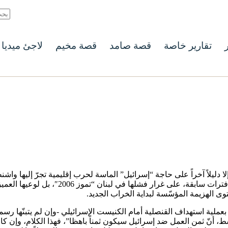
ر
تقارير خاصة
قصة صامد
قصة مخيم
لاجئ ميديا
لا دليلاً آخراً على حاجة “إسرائيل” الماسة لحرب إقليمية تجرّ إليها وا
للتعويض فقط عن فشل معتاد في غزة فهذا أمر
توى الهزيمة المؤسّسة لبداية الخراب الجديد.
 بعملية استهداف القنصلية أمام الكنيست الإسرائيلي -وإن لم يتبنّها ر
 أنّ ثمن العمل ضد إسرائيل سيكون ثمناً باهظا”، فهذا الكلام، وإن كا