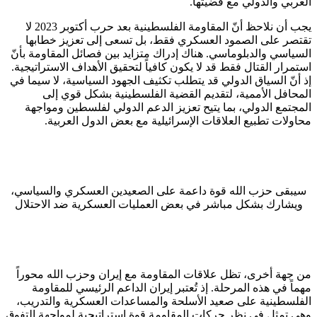
العربي والدولي مع قضيتها.
يجب أن نلاحظ أنّ المقاومة الفلسطينية بعد حرب أكتوبر 2023 لا
تقتصر على الصمود العسكري فقط، بل تسعى إلى تعزيز خطابها
السياسي والدبلوماسي. هناك إدراك متزايد بين فصائل المقاومة بأنّ
استمرار القتال فقط قد لا يكون كافياً لتحقيق الأهداف الاستراتيجية.
إذ أنّ السياق الدولي قد يتطلب تكثيف الجهود السياسية، لا سيما في
المحافل الأممية، لتقديم القضية الفلسطينية بشكل قوي إلى
المجتمع الدولي، بما يتيح تعزيز الدعم الدولي لفلسطين ومواجهة
محاولات تطبيع العلاقات الإسرائيلية مع بعض الدول العربية.
سيبقى حزب الله قوة داعمة على الصعيدين العسكري والسياسي،
ويشارك بشكل مباشر في بعض العمليات العسكرية ضد الاحتلال
من جهة أخرى، تظل علاقات المقاومة مع إيران وحزب الله محوراً
مهماً في هذه المرحلة. إذ تُعتبر إيران الداعم الرئيسي للمقاومة
الفلسطينية على صعيد الأسلحة والمساعدات العسكرية والتدريب،
وهي تمثل في نظر حركات المقاومة قوة استراتيجية لمواجهة التفوق