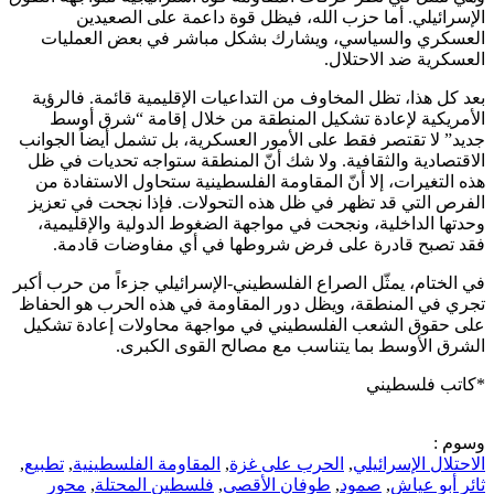
الإسرائيلي. أما حزب الله، فيظل قوة داعمة على الصعيدين
العسكري والسياسي، ويشارك بشكل مباشر في بعض العمليات
العسكرية ضد الاحتلال.
بعد كل هذا، تظل المخاوف من التداعيات الإقليمية قائمة. فالرؤية
الأمريكية لإعادة تشكيل المنطقة من خلال إقامة “شرق أوسط
جديد” لا تقتصر فقط على الأمور العسكرية، بل تشمل أيضاً الجوانب
الاقتصادية والثقافية. ولا شك أنّ المنطقة ستواجه تحديات في ظل
هذه التغيرات، إلا أنّ المقاومة الفلسطينية ستحاول الاستفادة من
الفرص التي قد تظهر في ظل هذه التحولات. فإذا نجحت في تعزيز
وحدتها الداخلية، ونجحت في مواجهة الضغوط الدولية والإقليمية،
فقد تصبح قادرة على فرض شروطها في أي مفاوضات قادمة.
في الختام، يمثّل الصراع الفلسطيني-الإسرائيلي جزءاً من حرب أكبر
تجري في المنطقة، ويظل دور المقاومة في هذه الحرب هو الحفاظ
على حقوق الشعب الفلسطيني في مواجهة محاولات إعادة تشكيل
الشرق الأوسط بما يتناسب مع مصالح القوى الكبرى.
*كاتب فلسطيني
وسوم :
الاحتلال الإسرائيلي
,
الحرب على غزة
,
المقاومة الفلسطينية
,
تطبيع
,
ثائر أبو عياش
,
صمود
,
طوفان الأقصى
,
فلسطين المحتلة
,
محور