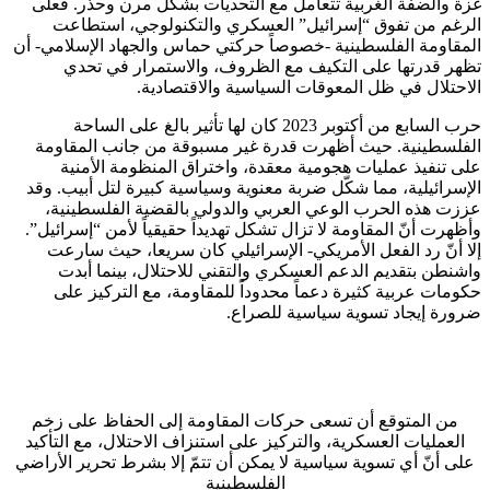
غزة والضفة الغربية تتعامل مع التحديات بشكل مرن وحذر. فعلى
الرغم من تفوق “إسرائيل” العسكري والتكنولوجي، استطاعت
المقاومة الفلسطينية -خصوصاً حركتي حماس والجهاد الإسلامي- أن
تظهر قدرتها على التكيف مع الظروف، والاستمرار في تحدي
الاحتلال في ظل المعوقات السياسية والاقتصادية.
حرب السابع من أكتوبر 2023 كان لها تأثير بالغ على الساحة
الفلسطينية. حيث أظهرت قدرة غير مسبوقة من جانب المقاومة
على تنفيذ عمليات هجومية معقدة، واختراق المنظومة الأمنية
الإسرائيلية، مما شكّل ضربة معنوية وسياسية كبيرة لتل أبيب. وقد
عززت هذه الحرب الوعي العربي والدولي بالقضية الفلسطينية،
وأظهرت أنّ المقاومة لا تزال تشكل تهديداً حقيقياً لأمن “إسرائيل”.
إلا أنّ رد الفعل الأمريكي- الإسرائيلي كان سريعا، حيث سارعت
واشنطن بتقديم الدعم العسكري والتقني للاحتلال، بينما أبدت
حكومات عربية كثيرة دعماً محدوداً للمقاومة، مع التركيز على
ضرورة إيجاد تسوية سياسية للصراع.
من المتوقع أن تسعى حركات المقاومة إلى الحفاظ على زخم
العمليات العسكرية، والتركيز على استنزاف الاحتلال، مع التأكيد
على أنّ أي تسوية سياسية لا يمكن أن تتمّ إلا بشرط تحرير الأراضي
الفلسطينية