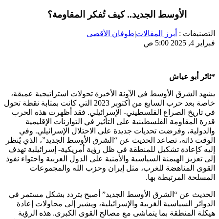
الشرق الأوسط الجديد.. كيف تُفكر المقاومة؟
التصنيفات :
أبرز المقالات
|
طوفان الأقصى
فبراير 4, 2025 5:00 ص
*ثائر أبو عياش
يشهد الشرق الأوسط في الآونة الأخيرة تحولات استراتيجية عميقة،
خاصة بعد حرب السابع من أكتوبر 2023 التي كانت بمثابة نقطة تحول
في تاريخ الصراع الفلسطيني- الإسرائيلي. فقد أظهرت هذه الحرب
قدرة المقاومة الفلسطينية على التأثير في التوازنات الإقليمية
والدولية، وفرضت تحديات جديدة على الاحتلال الإسرائيلي. وفي
الوقت ذاته، تصاعد الحديث عن “الشرق الأوسط الجديد”، الذي يُنظر
إليه كإعادة تشكيل للمنطقة في ظل رؤية أمريكية- إسرائيلية تهدف
إلى تعزيز الهيمنة السياسية والأمنية على الدول العربية واحتواء نفوذ
القوى المناهضة للغرب، مثل إيران وحزب الله والمجموعات
المسلحة المرتبطة بها.
الحديث عن “الشرق الأوسط الجديد” أصبح يتردد بشكل مستمر في
الدوائر السياسية الغربية والإسرائيلية، ويشير إلى محاولات إعادة
هيكلة المنطقة بما يتماشى مع مصالح القوى الكبرى. هذه الرؤية