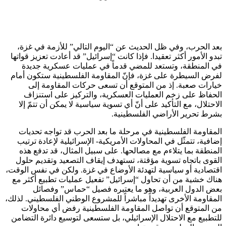
بعد الحرب، وفي ظل الحديث عن “اليوم التالي” للأزمة في غزة،
تبدو الأمور أكثر تعقيدا. فإذا كانت “إسرائيل” قد أعادت تعزيز قواتها
في المنطقة، وتستعد للمضي قدماً في عمليات عسكرية جديدة
لفرض السيطرة على غزة، فإنّ المقاومة الفلسطينية ستكون أمام
خيارات صعبة. إذ من المتوقع أن تسعى حركات المقاومة إلى
الحفاظ على زخم العمليات العسكرية، والتركيز على استنزاف
الاحتلال، مع التأكيد على أنّ أي تسوية سياسية لا يمكن أن تتمّ إلا
بشرط تحرير الأراضي الفلسطينية.
المقاومة الفلسطينية في مرحلة ما بعد الحرب قد تواجه تحديات
إضافية، تتمثّل في المحاولات الأمريكية- الإسرائيلية لإعادة ترتيب
المنطقة بما يتلاءم مع مصالحها. على سبيل المثال، قد تدفع هذه
القوى باتجاه تسوية مؤقتة، تستهدف إيقاف التصعيد وتقديم حلول
اقتصادية أو سياسية لتهدئة الأوضاع في غزة. ولكن في نفس الوقت،
هناك خشية من أن تحاول “إسرائيل” تفعيل عمليات تطبيع أكثر مع
بعض الدول العربية، وهو ما يعتبره فصيل “حماس” وفصائل
المقاومة الأخرى تهديداً مباشراً للمشروع الوطني الفلسطيني. لذلك،
من المتوقع أن تواصل المقاومة الفلسطينية رفض أي محاولات
للتطبيع مع الاحتلال الإسرائيلي، بل ستسعى لتوسيع دائرة التضامن