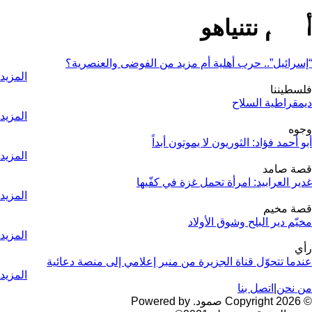
أحلام نتنياهو
“إسرائيل”.. حرب أهلية أم مزيد من الفوضى والعنصرية؟
المزيد
فلسطيننا
ديمقراطية السلاح
المزيد
وجوه
أبو أحمد فؤاد: الثوريون لا يموتون أبداً
المزيد
قصة صامد
غدير العرابيد: امرأة تحمل غزة في كفّيها
المزيد
قصة مخيم
مخيّم دير البلح وشوق الأولاد
المزيد
رأي
عندما تتحوّل قناة الجزيرة من منبر إعلامي إلى منصة دعائية
المزيد
من نحن
|
اتصل بنا
© 2026 Copyright صمود. Powered by