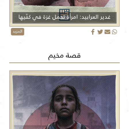
غدير العرابيد: امرأة تحمل غزة في كفّيها
المزيد
قصة مخيم