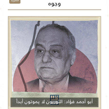
المزيد
وجوه
أبو أحمد فؤاد: الثوريون لا يموتون أبداً