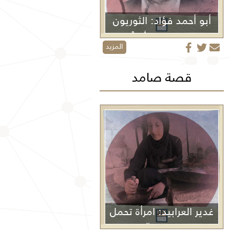
أبو أحمد فؤاد: الثوريون
لا يموتون أبداً
المزيد
قصة صامد
غدير العرابيد: امرأة تحمل
غزة في كفّيها