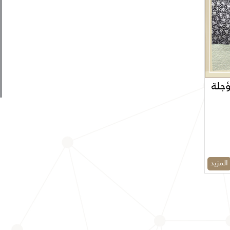
ؤجلة
المزيد