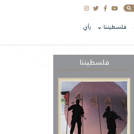
فلسطيننا
رأي
فلسطيننا