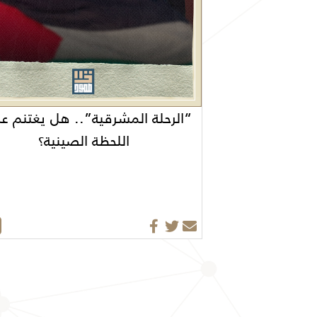
“الرحلة المشرقية”.. هل يغتنم ع
اللحظة الصينية؟