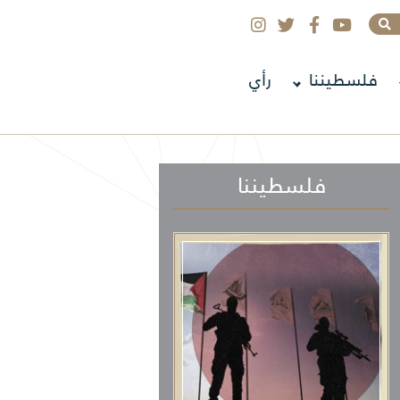
فلسطيننا
رأي
فلسطيننا