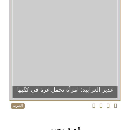
غدير العرابيد: امرأة تحمل غزة في كفّيها
المزيد
قصة مخيم