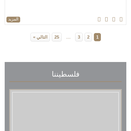
المزيد
1
2
3
…
25
التالي »
فلسطيننا