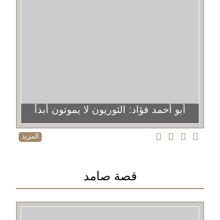
أبو أحمد فؤاد: الثوريون لا يموتون أبداً
المزيد
قصة صامد