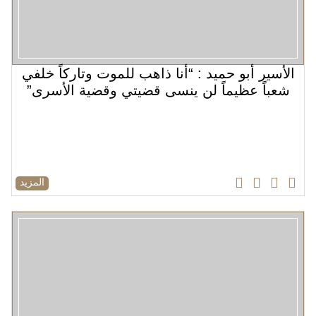
الأسير أبو حميد : “أنا ذاهب للموت وتاركاً خلفي
شعباً عظيماً لن ينسى قضيتي وقضية الأسرى”
المزيد