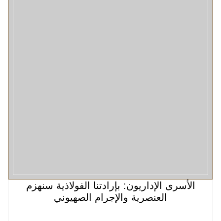
الأسرى الإداريون: بإرادتنا الفولاذية سنهزم
العنصرية والإجرام الصهيوني