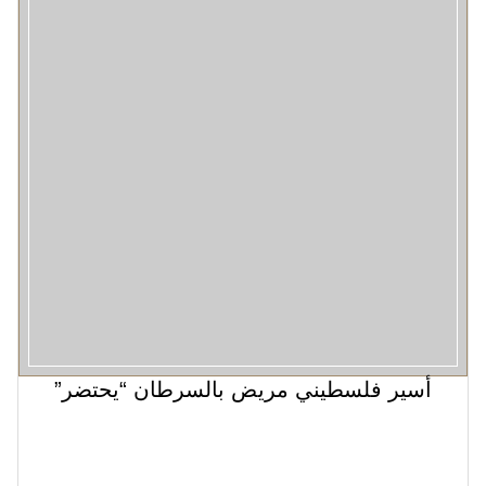
أسير فلسطيني مريض بالسرطان “يحتضر”