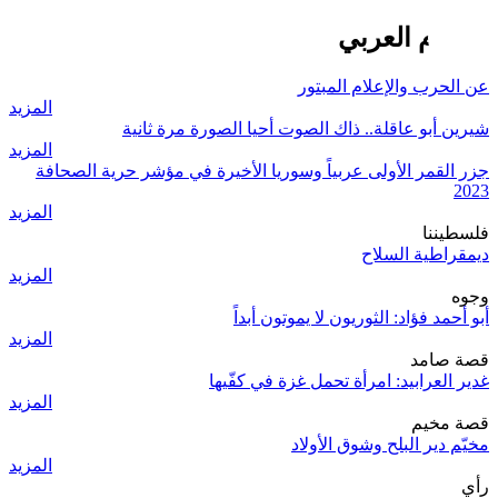
الإعلام العربي
عن الحرب والإعلام المبتور
المزيد
شيرين أبو عاقلة.. ذاك الصوت أحيا الصورة مرة ثانية
المزيد
جزر القمر الأولى عربياً وسوريا الأخيرة في مؤشر حرية الصحافة
2023
المزيد
فلسطيننا
ديمقراطية السلاح
المزيد
وجوه
أبو أحمد فؤاد: الثوريون لا يموتون أبداً
المزيد
قصة صامد
غدير العرابيد: امرأة تحمل غزة في كفّيها
المزيد
قصة مخيم
مخيّم دير البلح وشوق الأولاد
المزيد
رأي