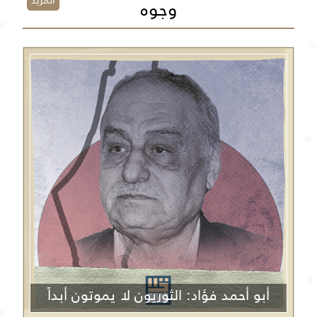
المزيد
وجوه
أبو أحمد فؤاد: الثوريون لا يموتون أبداً