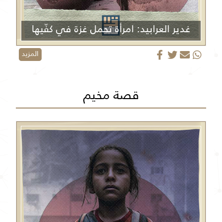
غدير العرابيد: امرأة تحمل غزة في كفّيها
المزيد
قصة مخيم