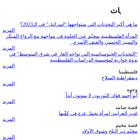
التحديات
ما هي أكبر التحديات التي ستواجهها “إسرائيل” في الـ2023؟
المزيد
المرأة الفلسطينية بمخيّم عين الحلوة في مواجهة مع الزواج المبكر
والتمييز الجنسي والعنف الأسري
المزيد
“التحديات الجيوسياسية التي تواجه الغاز في شرق المتوسط” في
ندوة حوارية لمؤسسة الدراسات الفلسطينية
المزيد
فلسطيننا
ديمقراطية السلاح
المزيد
وجوه
أبو أحمد فؤاد: الثوريون لا يموتون أبداً
المزيد
قصة صامد
غدير العرابيد: امرأة تحمل غزة في كفّيها
المزيد
قصة مخيم
مخيّم دير البلح وشوق الأولاد
المزيد