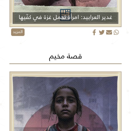
غدير العرابيد: امرأة تحمل غزة في كفّيها
المزيد
قصة مخيم