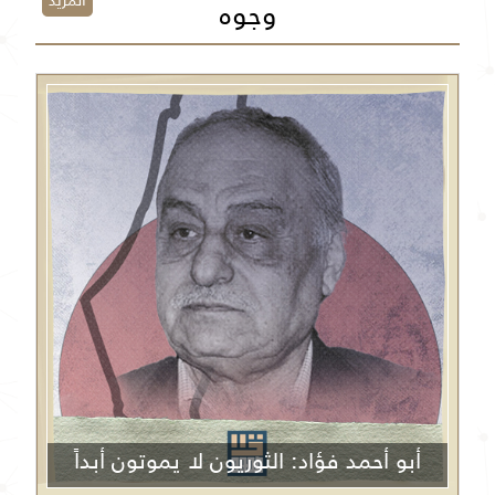
المزيد
وجوه
أبو أحمد فؤاد: الثوريون لا يموتون أبداً