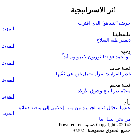
الخسائر الاستراتيجية
خريف “نتنياهو” الذي اقترب
المزيد
فلسطيننا
ديمقراطية السلاح
المزيد
وجوه
أبو أحمد فؤاد: الثوريون لا يموتون أبداً
المزيد
قصة صامد
غدير العرابيد: امرأة تحمل غزة في كفّيها
المزيد
قصة مخيم
مخيّم دير البلح وشوق الأولاد
المزيد
رأي
عندما تتحوّل قناة الجزيرة من منبر إعلامي إلى منصة دعائية
المزيد
من نحن
|
اتصل بنا
© 2026 Copyright صمود. Powered by
جميع الحقوق محفوظة 2021©