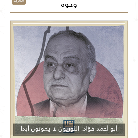
المزيد
وجوه
أبو أحمد فؤاد: الثوريون لا يموتون أبداً