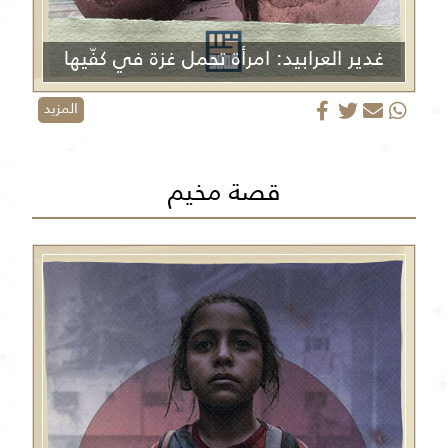
غدير العرابيد: امرأة تحمل غزة في كفّيها
المزيد
قصة مخيم