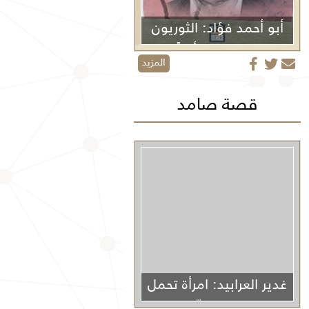
أبو أحمد فؤاد: الثوريون
لا يموتون أبداً
المزيد
قصة صامد
غدير العرابيد: امرأة تحمل
غزة في كفّيها