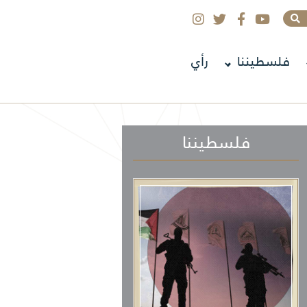
فلسطيننا
رأي
فلسطيننا