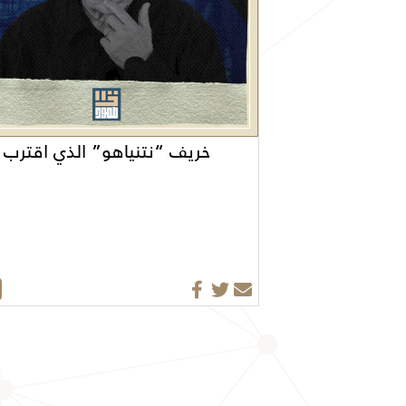
خريف “نتنياهو” الذي اقترب